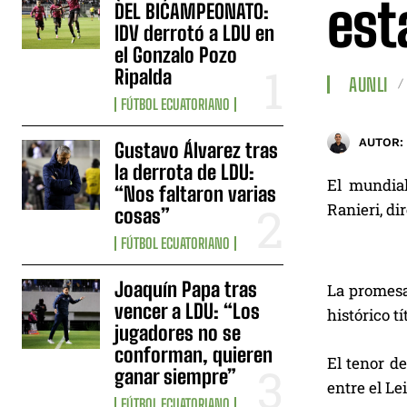
est
DEL BICAMPEONATO:
IDV derrotó a LDU en
el Gonzalo Pozo
Ripalda
AUNLI
FÚTBOL ECUATORIANO
AUTOR:
Gustavo Álvarez tras
la derrota de LDU:
El mundial
“Nos faltaron varias
Ranieri, di
cosas”
FÚTBOL ECUATORIANO
Joaquín Papa tras
La promesa 
vencer a LDU: “Los
histórico t
jugadores no se
conforman, quieren
El tenor d
ganar siempre”
entre el Le
FÚTBOL ECUATORIANO