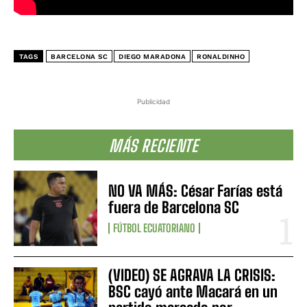
TAGS
BARCELONA SC
DIEGO MARADONA
RONALDINHO
Publicidad
MÁS RECIENTE
NO VA MÁS: César Farías está
fuera de Barcelona SC
FÚTBOL ECUATORIANO
(VIDEO) SE AGRAVA LA CRISIS:
BSC cayó ante Macará en un