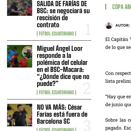
SALIDA DE FARÍAS DE
COPA AM
BSC: se negociará su
rescisión de
contrato
AUTOR:
FÚTBOL ECUATORIANO
El Capitán 
de lo que s
Miguel Ángel Loor
responde a la
polémica del celular
en el BSC-Macará:
Con respect
“¿Dónde dice que no
lista preli
puede?”
FÚTBOL ECUATORIANO
“Hay que en
de junio que
NO VA MÁS: César
Farías está fuera de
Sobre las 
Barcelona SC
pagado. Esc
FÚTBOL ECUATORIANO