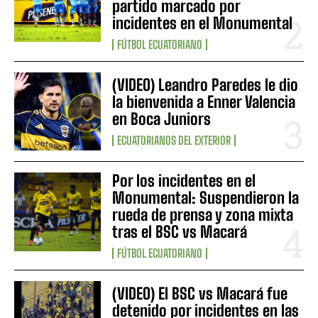
partido marcado por
incidentes en el Monumental
FÚTBOL ECUATORIANO
(VIDEO) Leandro Paredes le dio
la bienvenida a Enner Valencia
en Boca Juniors
ECUATORIANOS DEL EXTERIOR
Por los incidentes en el
Monumental: Suspendieron la
rueda de prensa y zona mixta
tras el BSC vs Macará
FÚTBOL ECUATORIANO
(VIDEO) El BSC vs Macará fue
detenido por incidentes en las