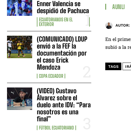
Enner Valencia se
AUNLI
despidió de Pachuca
ECUATORIANOS EN EL
EXTERIOR
AUTOR:
(COMUNICADO) LDUP
En el prime
envió a la FEF la
subió a la 
documentación por
el caso Erick
Mendoza
TAGS
IR
COPA ECUADOR
(VIDEO) Gustavo
Álvarez sobre el
duelo ante IDV: “Para
nosotros es una
final”
FÚTBOL ECUATORIANO