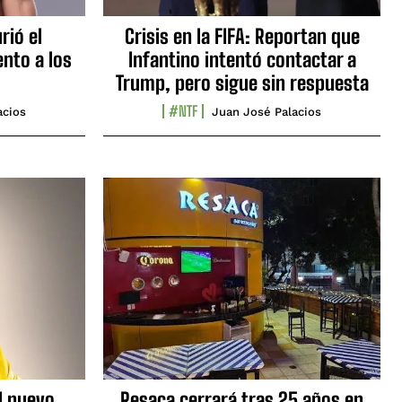
rió el
Crisis en la FIFA: Reportan que
nto a los
Infantino intentó contactar a
Trump, pero sigue sin respuesta
#NTF
acios
Juan José Palacios
l nuevo
Resaca cerrará tras 25 años en