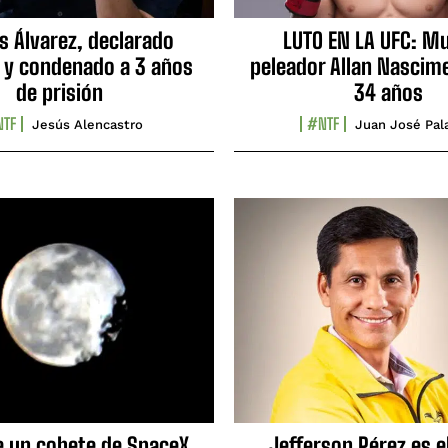
s Álvarez, declarado
LUTO EN LA UFC: Mu
 y condenado a 3 años
peleador Allan Nascime
de prisión
34 años
TF
#NTF
Jesús Alencastro
Juan José Pal
e un cohete de SpaceX
Jefferson Pérez es e