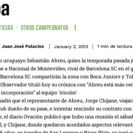
pa
ICIAS
OTROS CAMPEONATOS
de lectura
Juan José Palacios
1
min
January 2, 2013
o uruguayo Sebastián Abreu, quien la temporada pasada ju
e a Nacional de Montevideo, rival de Barcelona SC en el g
 Barcelona SC compartirán la zona con Boca Juniors y To
l Observador tituló hoy su crónica con “Abreu está más ce
 incorporación” al equipo `tricolor´.
dió que el representante de Abreu, Jorge Chijane, viajará
lub dueño de su pase, e intentar rescindir su contrato con 
e, el diario Ovación publicó que hubo una reunión el sáb
, y Chijane, donde quedaron acordados aspectos relevantes
6 años, ex jugador de San Lorenzo y River Plate, ya jugó 