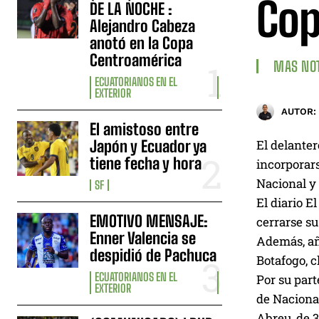
Co
DE LA NOCHE :
Alejandro Cabeza
anotó en la Copa
Centroamérica
MAS NOT
ECUATORIANOS EN EL
EXTERIOR
AUTOR:
El amistoso entre
Japón y Ecuador ya
El delanter
tiene fecha y hora
incorporars
Nacional y
SF
El diario E
EMOTIVO MENSAJE:
cerrarse su
Enner Valencia se
Además, aña
despidió de Pachuca
Botafogo, c
ECUATORIANOS EN EL
Por su part
EXTERIOR
de Nacional
Abreu, de 3