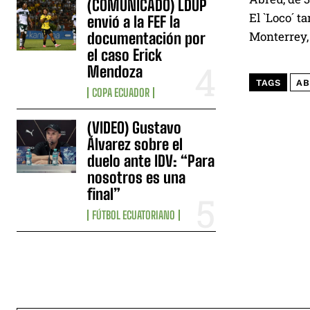
(COMUNICADO) LDUP
El `Loco´ t
envió a la FEF la
Monterrey, 
documentación por
el caso Erick
Mendoza
TAGS
AB
COPA ECUADOR
(VIDEO) Gustavo
Álvarez sobre el
duelo ante IDV: “Para
nosotros es una
final”
FÚTBOL ECUATORIANO