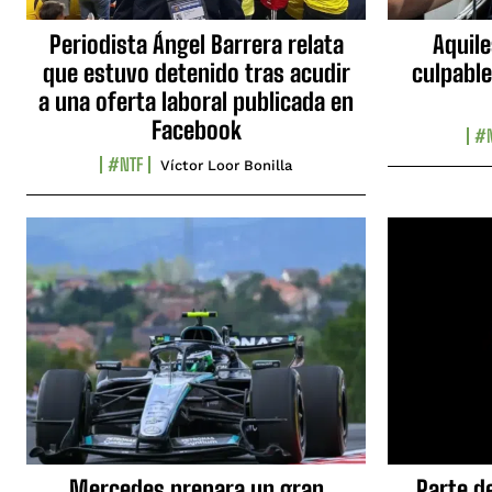
Periodista Ángel Barrera relata
Aquile
que estuvo detenido tras acudir
culpable
a una oferta laboral publicada en
Facebook
#N
#NTF
Víctor Loor Bonilla
Mercedes prepara un gran
Parte d