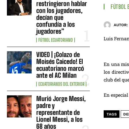
restringieron hablar
FÚTBOL 
con los jugadores,
decían que
confundía a los
AUTOR:
jugadores”
Luis Fernan
FÚTBOL ECUATORIANO
VIDEO | ¡Golazo de
Moisés Caicedo! El
En una misi
ecuatoriano marcó
los directi
ante el AC Milan
club del que
ECUATORIANOS DEL EXTERIOR
En especial
Murió Jorge Messi,
padre y
representante de
TAGS
DE
Lionel Messi, a los
68 años