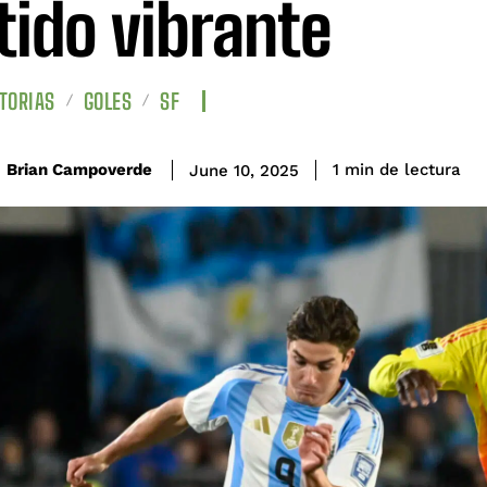
tido vibrante
TORIAS
GOLES
SF
de lectura
Brian Campoverde
1
min
June 10, 2025