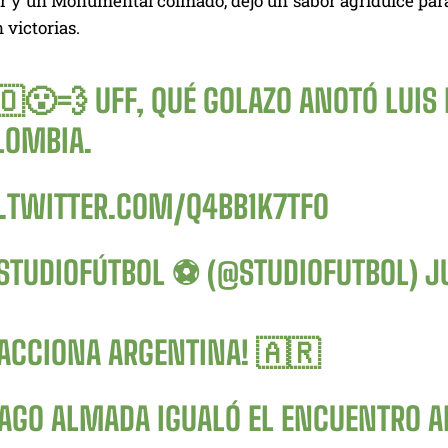
r y un Monumental colmado, dejó un sabor agridulce para l
 victorias.
😮‍💨 UFF, QUÉ GOLAZO ANOTÓ LUIS
LOMBIA.
C.TWITTER.COM/Q4BB1K7TF0
STUDIOFÚTBOL ⚽ (@STUDIOFUTBOL)
J
EACCIONA ARGENTINA! 🇦🇷
IAGO ALMADA IGUALÓ EL ENCUENTRO A