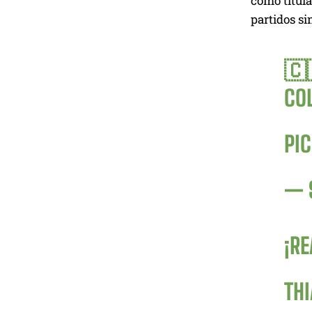
como titula
partidos sin
🇨
CO
PI
— 
¡R
TH