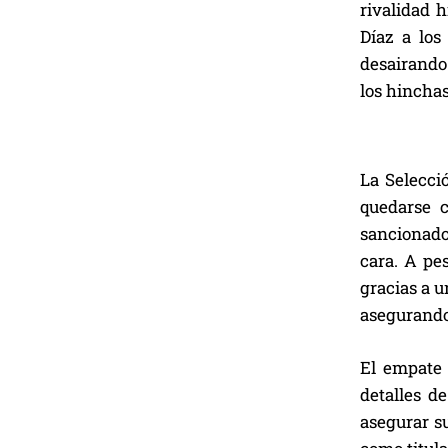
rivalidad 
Díaz a los
desairando 
los hinchas
La Selecci
quedarse 
sancionado 
cara. A pe
gracias a 
asegurando 
El empate 
detalles d
asegurar su