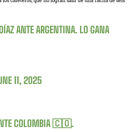
os cafeteros, que no logran salir de una racha de seis
 DÍAZ ANTE ARGENTINA. LO GANA
UNE 11, 2025
NTE COLOMBIA 🇨🇴.