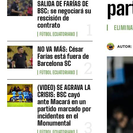
par
SALIDA DE FARÍAS DE
BSC: se negociará su
rescisión de
contrato
ELIMINA
FÚTBOL ECUATORIANO
AUTOR:
NO VA MÁS: César
Farías está fuera de
Barcelona SC
FÚTBOL ECUATORIANO
(VIDEO) SE AGRAVA LA
CRISIS: BSC cayó
ante Macará en un
partido marcado por
incidentes en el
Monumental
FÚTBOL ECUATORIANO