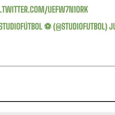
C.TWITTER.COM/UEFW7N1ORK
STUDIOFÚTBOL ⚽ (@STUDIOFUTBOL)
J