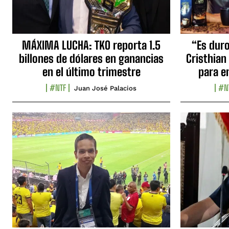
MÁXIMA LUCHA: TKO reporta 1.5
“Es duro,
billones de dólares en ganancias
Cristhian
en el último trimestre
para e
#NTF
#N
Juan José Palacios