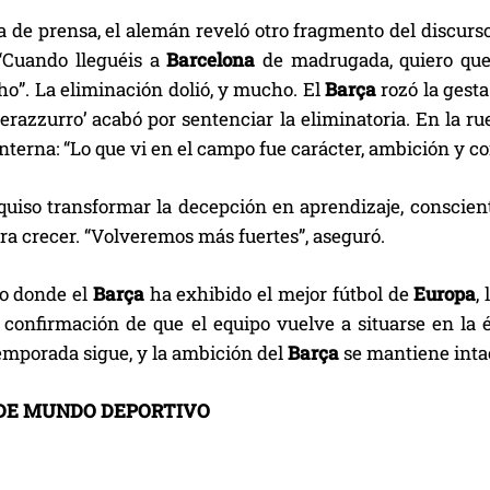
 de prensa, el alemán reveló otro fragmento del discurso
Cuando lleguéis a
Barcelona
de madrugada, quiero que o
ho”. La eliminación dolió, y mucho. El
Barça
rozó la gest
erazzurro’ acabó por sentenciar la eliminatoria. En la ru
nterna: “Lo que vi en el campo fue carácter, ambición y 
quiso transformar la decepción en aprendizaje, consciente
ra crecer. “Volveremos más fuertes”, aseguró.
o donde el
Barça
ha exhibido el mejor fútbol de
Europa
,
 confirmación de que el equipo vuelve a situarse en la 
temporada sigue, y la ambición del
Barça
se mantiene intac
DE MUNDO DEPORTIVO