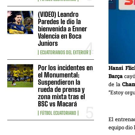
(VIDEO) Leandro
Paredes le dio la
bienvenida a Enner
Valencia en Boca
Juniors
ECUATORIANOS DEL EXTERIOR
Por los incidentes en
Hansi Fli
el Monumental:
Barça
cayó
Suspendieron la
de la
Cham
rueda de prensa y
“Estoy orgu
zona mixta tras el
BSC vs Macará
FÚTBOL ECUATORIANO
El entrena
equipo dio 