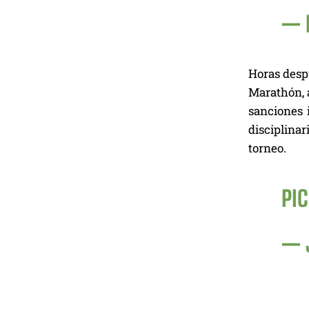
— 
Horas desp
Marathón, a
sanciones 
disciplinar
torneo.
PI
— 