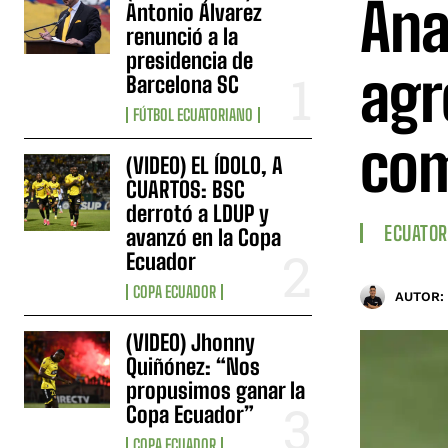
Ana
Antonio Álvarez
renunció a la
presidencia de
agr
Barcelona SC
FÚTBOL ECUATORIANO
co
(VIDEO) EL ÍDOLO, A
CUARTOS: BSC
derrotó a LDUP y
ECUATOR
avanzó en la Copa
Ecuador
COPA ECUADOR
AUTOR:
(VIDEO) Jhonny
Quiñónez: “Nos
propusimos ganar la
Copa Ecuador”
COPA ECUADOR