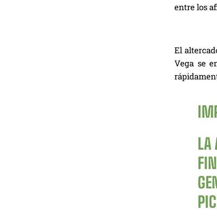
entre los a
El alterca
Vega se en
rápidamente
IM
LA
FI
GE
PI