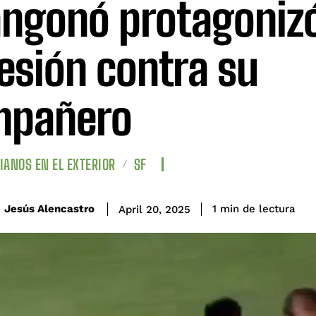
ngonó protagoniz
esión contra su
mpañero
IANOS EN EL EXTERIOR
SF
de lectura
Jesús Alencastro
1
min
April 20, 2025