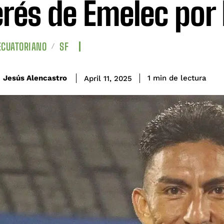
erés de Emelec po
ECUATORIANO
SF
de lectura
Jesús Alencastro
1
min
April 11, 2025