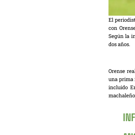
El periodi
con Orense
Según la i
dos años.
Orense rea
una prima 
incluido E
machaleño 
IN