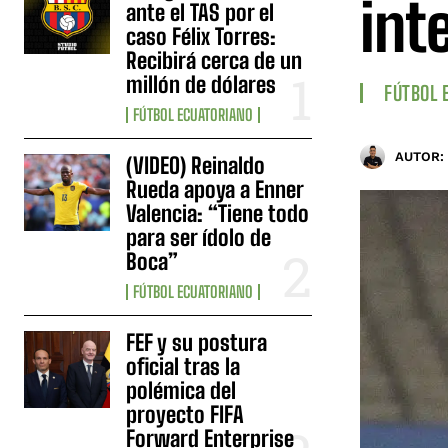
int
ante el TAS por el
caso Félix Torres:
Recibirá cerca de un
millón de dólares
FÚTBOL 
FÚTBOL ECUATORIANO
AUTOR:
(VIDEO) Reinaldo
Rueda apoya a Enner
Valencia: “Tiene todo
para ser ídolo de
Boca”
FÚTBOL ECUATORIANO
FEF y su postura
oficial tras la
polémica del
proyecto FIFA
Forward Enterprise