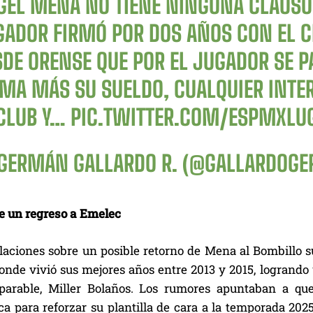
GEL MENA NO TIENE NINGUNA CLÁUSUL
GADOR FIRMÓ POR DOS AÑOS CON EL C
SDE ORENSE QUE POR EL JUGADOR SE 
IMA MÁS SU SUELDO, CUALQUIER INTE
 CLUB Y…
PIC.TWITTER.COM/ESPMXLU
GERMÁN GALLARDO R. (@GALLARDOG
 un regreso a Emelec
laciones sobre un posible retorno de Mena al Bombillo su
 donde vivió sus mejores años entre 2013 y 2015, logrand
eparable, Miller Bolaños. Los rumores apuntaban a q
a para reforzar su plantilla de cara a la temporada 202