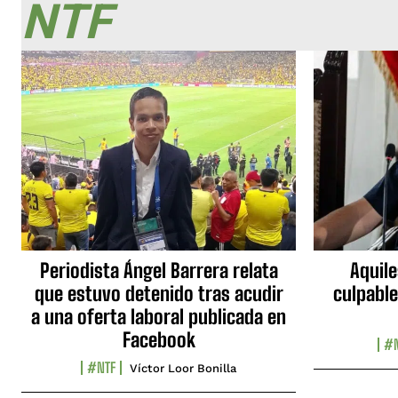
NTF
Periodista Ángel Barrera relata
Aquile
que estuvo detenido tras acudir
culpable
a una oferta laboral publicada en
Facebook
#N
#NTF
Víctor Loor Bonilla