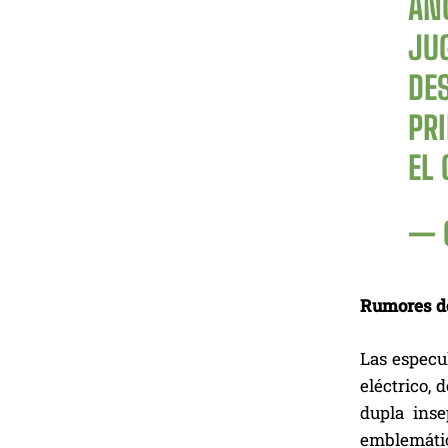
AN
JU
DE
PR
EL
— 
Rumores de
Las especu
eléctrico,
dupla ins
emblemátic