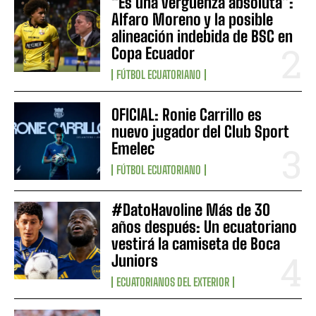
“Es una vergüenza absoluta”:
Alfaro Moreno y la posible
alineación indebida de BSC en
Copa Ecuador
FÚTBOL ECUATORIANO
OFICIAL: Ronie Carrillo es
nuevo jugador del Club Sport
Emelec
FÚTBOL ECUATORIANO
#DatoHavoline Más de 30
años después: Un ecuatoriano
vestirá la camiseta de Boca
Juniors
ECUATORIANOS DEL EXTERIOR