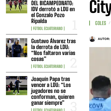
Cit
DEL BICAMPEONATO:
IDV derrotó a LDU en
el Gonzalo Pozo
Ripalda
GOLES
FÚTBOL ECUATORIANO
AUTOR:
Gustavo Álvarez tras
la derrota de LDU:
“Nos faltaron varias
cosas”
FÚTBOL ECUATORIANO
Joaquín Papa tras
vencer a LDU: “Los
jugadores no se
conforman, quieren
ganar siempre”
FÚTBOL ECUATORIANO