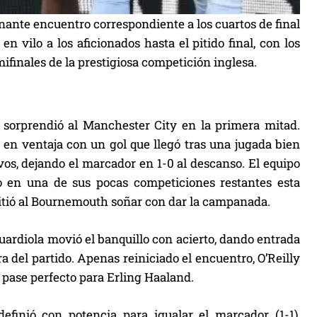
ante encuentro correspondiente a los cuartos de final
n vilo a los aficionados hasta el pitido final, con los
ifinales de la prestigiosa competición inglesa.
sorprendió al Manchester City en la primera mitad.
en ventaja con un gol que llegó tras una jugada bien
os, dejando el marcador en 1-0 al descanso. El equipo
o en una de sus pocas competiciones restantes esta
rmitió al Bournemouth soñar con dar la campanada.
ardiola movió el banquillo con acierto, dando entrada
ra del partido. Apenas reiniciado el encuentro, O’Reilly
n pase perfecto para Erling Haaland.
definió con potencia para igualar el marcador (1-1),