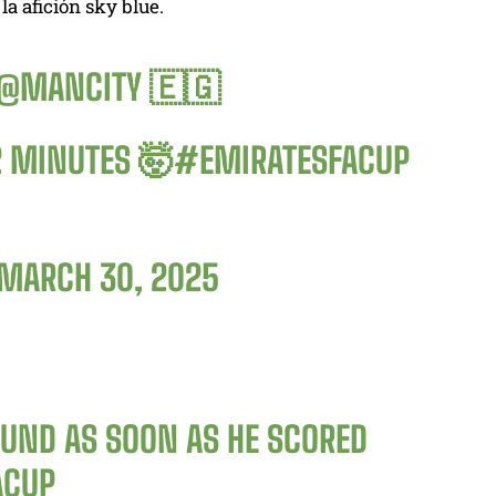
a afición sky blue.
@MANCITY
🇪🇬
2 MINUTES 🤯
#EMIRATESFACUP
MARCH 30, 2025
UND AS SOON AS HE SCORED
ACUP