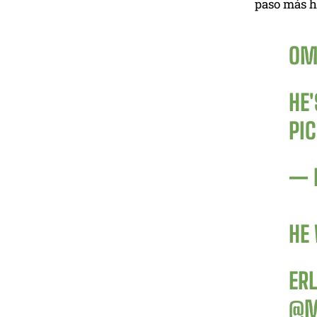
paso más ha
OM
HE'
PI
— 
HE
ER
@M