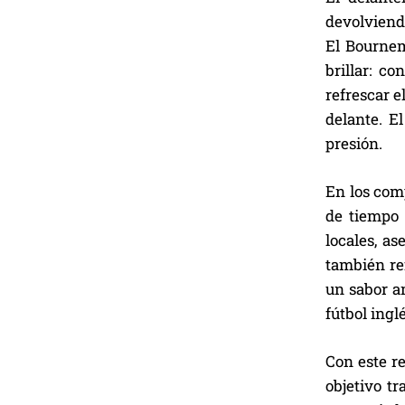
devolviendo
El Bournem
brillar: c
refrescar e
delante. El
presión.
En los com
de tiempo 
locales, as
también re
un sabor a
fútbol inglé
Con este r
objetivo t