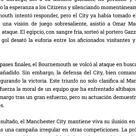
 la esperanza a los Citizens y silenciando momentáneamen
outh intentó responder, pero el City ya había tomado el 
on una visión de juego sobresaliente, asistió a Omar 
l ataque. El egipcio, con sangre fría, sorteó al portero G
 gol desató la euforia entre los aficionados visitantes 
pases finales, el Bournemouth se volcó al ataque en busc
añadido. Sin embargo, la defensa del City, bien comand
egurando la victoria. Este triunfo no solo clasifica al M
fuerza la moral de un equipo que ha enfrentado altibajos
margo tras un gran esfuerzo, pero su actuación demuestr
s.
esultado, el Manchester City mantiene viva su ilusión en
ras una campaña irregular en otras competiciones. La pr