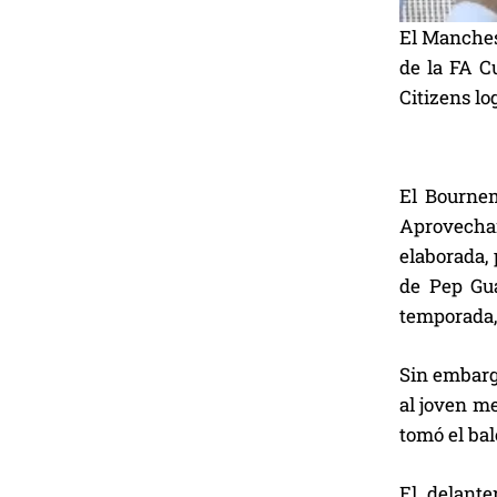
El Manches
de la FA Cu
Citizens lo
El Bournem
Aprovechan
elaborada,
de Pep Gua
temporada, 
Sin embarg
al joven me
tomó el bal
El delante