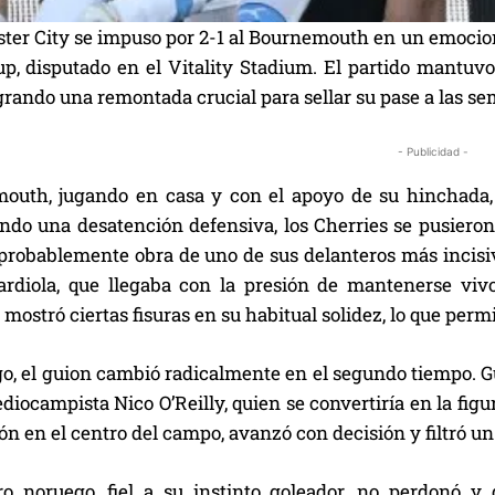
ter City se impuso por 2-1 al Bournemouth en un emocion
p, disputado en el Vitality Stadium. El partido mantuvo e
grando una remontada crucial para sellar su pase a las sem
- Publicidad -
outh, jugando en casa y con el apoyo de su hinchada, 
do una desatención defensiva, los Cherries se pusieron 
 probablemente obra de uno de sus delanteros más incisiv
rdiola, que llegaba con la presión de mantenerse viv
mostró ciertas fisuras en su habitual solidez, lo que pe
o, el guion cambió radicalmente en el segundo tiempo. Gu
diocampista Nico O’Reilly, quien se convertiría en la figu
ón en el centro del campo, avanzó con decisión y filtró u
ro noruego, fiel a su instinto goleador, no perdonó y 