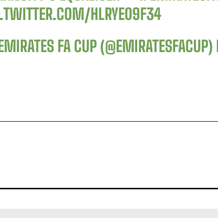
C.TWITTER.COM/HLRYE09F34
EMIRATES FA CUP (@EMIRATESFACUP)