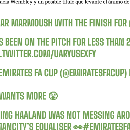
cia Wembley y un posible título que levante el ánimo de l
AR MARMOUSH WITH THE FINISH FOR
S BEEN ON THE PITCH FOR LESS THAN 
C.TWITTER.COM/UARYUSEXFY
EMIRATES FA CUP (@EMIRATESFACUP)
 WANTS MORE 😤
LING HAALAND WAS NOT MESSING ARO
ANCITY
’S EQUALISER 👀
#EMIRATESF