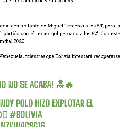
 Guerrero amplió la ventaja al 45’.
nal con un tanto de Miguel Terceros a los 58’, pero la
partido con el tercer gol peruano a los 82’. Con este
undial 2026.
Venezuela, mientras que Bolivia intentará recuperarse
O NO SE ACABA! 🔝🔥
NDY POLO HIZO EXPLOTAR EL
0⃣
#BOLIVIA
O/NZYWACSG16