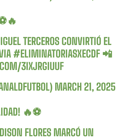
 ⚽️🔥
IGUEL TERCEROS CONVIRTIÓ EL
VIA
#ELIMINATORIASXECDF
📲
.COM/3IXJRGIUUF
CANALDFUTBOL)
MARCH 21, 2025
LIDAD! 🔥⚽️
EDISON FLORES MARCÓ UN