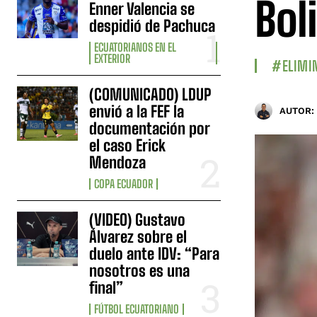
Bol
Enner Valencia se
despidió de Pachuca
ECUATORIANOS EN EL
EXTERIOR
#ELIMI
(COMUNICADO) LDUP
envió a la FEF la
AUTOR:
documentación por
el caso Erick
Mendoza
COPA ECUADOR
(VIDEO) Gustavo
Álvarez sobre el
duelo ante IDV: “Para
nosotros es una
final”
FÚTBOL ECUATORIANO