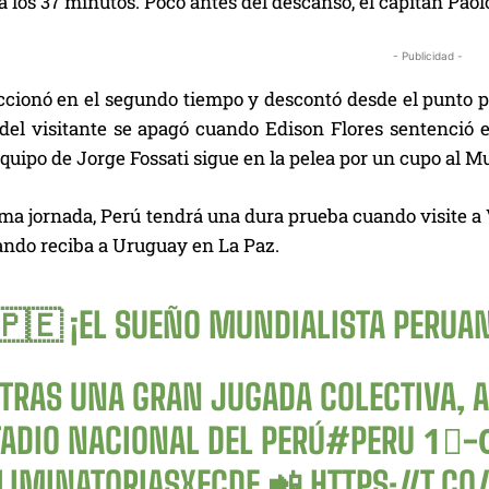
 los 37 minutos. Poco antes del descanso, el capitán Paolo
- Publicidad -
ccionó en el segundo tiempo y descontó desde el punto pe
el visitante se apagó cuando Edison Flores sentenció el 
 equipo de Jorge Fossati sigue en la pelea por un cupo al M
ma jornada, Perú tendrá una dura prueba cuando visite a 
ando reciba a Uruguay en La Paz.
🇵🇪 ¡EL SUEÑO MUNDIALISTA PERUAN
 TRAS UNA GRAN JUGADA COLECTIVA, A
TADIO NACIONAL DEL PERÚ
#PERU
1⃣-
LIMINATORIASXECDF
📲
HTTPS://T.C