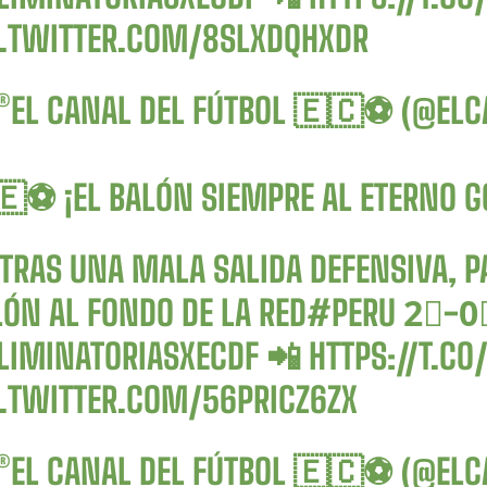
C.TWITTER.COM/8SLXDQHXDR
®EL CANAL DEL FÚTBOL 🇪🇨⚽ (@EL
🇪⚽️ ¡EL BALÓN SIEMPRE AL ETERNO 
 TRAS UNA MALA SALIDA DEFENSIVA, 
LÓN AL FONDO DE LA RED
#PERU
2⃣-0
LIMINATORIASXECDF
📲
HTTPS://T.C
C.TWITTER.COM/56PRICZ6ZX
®EL CANAL DEL FÚTBOL 🇪🇨⚽ (@EL