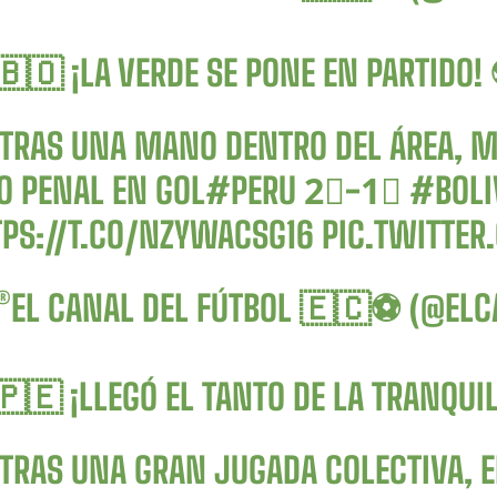
🇴 ¡LA VERDE SE PONE EN PARTIDO!
 TRAS UNA MANO DENTRO DEL ÁREA, M
O PENAL EN GOL
#PERU
2⃣-1⃣
#BOLI
TPS://T.CO/NZYWACSG16
PIC.TWITTER
®EL CANAL DEL FÚTBOL 🇪🇨⚽ (@EL
🇪 ¡LLEGÓ EL TANTO DE LA TRANQUI
 TRAS UNA GRAN JUGADA COLECTIVA, 