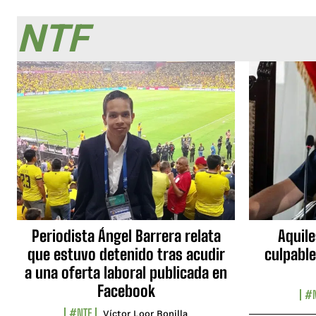
NTF
Periodista Ángel Barrera relata
Aquile
que estuvo detenido tras acudir
culpable
a una oferta laboral publicada en
Facebook
#N
#NTF
Víctor Loor Bonilla