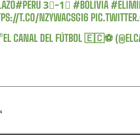
LAZO
#PERU
3⃣-1⃣
#BOLIVIA
#ELIMI
TPS://T.CO/NZYWACSG16
PIC.TWITTE
®EL CANAL DEL FÚTBOL 🇪🇨⚽ (@EL
4