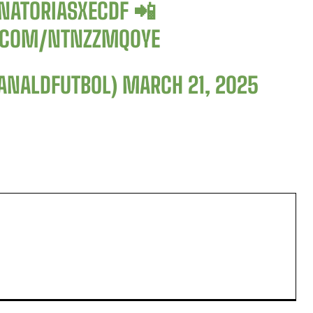
NATORIASXECDF
📲
R.COM/NTNZZMQ0YE
CANALDFUTBOL)
MARCH 21, 2025