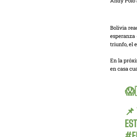
Andy Polo a
Bolivia rea
esperanza d
triunfo, el
En la próxi
en casa cu
😱
📌
ES
#E