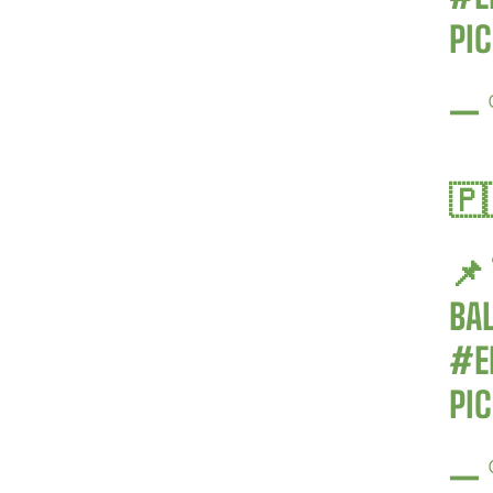
PI
— 
🇵
📌
BA
#E
PI
— 