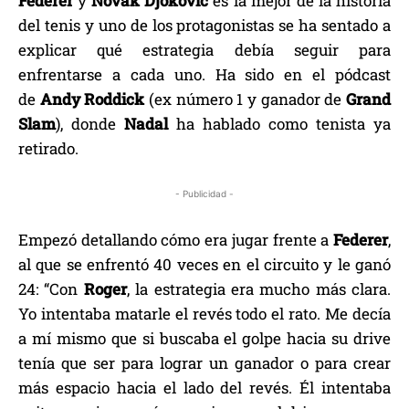
Federer
y
Novak Djokovic
es la mejor de la historia
del tenis y uno de los protagonistas se ha sentado a
explicar qué estrategia debía seguir para
enfrentarse a cada uno. Ha sido en el pódcast
de
Andy
Roddick
(ex número 1 y ganador de
Grand
Slam
), donde
Nadal
ha hablado como tenista ya
retirado.
- Publicidad -
Empezó detallando cómo era jugar frente a
Federer
,
al que se enfrentó 40 veces en el circuito y le ganó
24: “Con
Roger
, la estrategia era mucho más clara.
Yo intentaba matarle el revés todo el rato. Me decía
a mí mismo que si buscaba el golpe hacia su drive
tenía que ser para lograr un ganador o para crear
más espacio hacia el lado del revés. Él intentaba