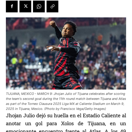
TIJUANA, MEXICO - MARCH 9: Jhojan Julio of Tijuana celebrates after scoring
the team's second goal during the 11th round match between Tijuana and Atlas
as part of the Torneo Clausura 2025 Liga MX at Caliente Stadium on March 9,
2025 in Tijuana, Mexico. (Photo by Francisco Vega/Getty Images)
Jhojan Julio dejó su huella en el Estadio Caliente al
anotar un gol para Xolos de Tijuana, en un
emocionante encuentro frente al Atlas. A los 49