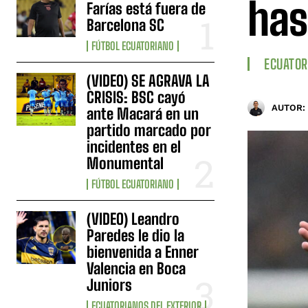
has
Farías está fuera de
Barcelona SC
FÚTBOL ECUATORIANO
ECUATOR
(VIDEO) SE AGRAVA LA
CRISIS: BSC cayó
AUTOR:
ante Macará en un
partido marcado por
incidentes en el
Monumental
FÚTBOL ECUATORIANO
(VIDEO) Leandro
Paredes le dio la
bienvenida a Enner
Valencia en Boca
Juniors
ECUATORIANOS DEL EXTERIOR