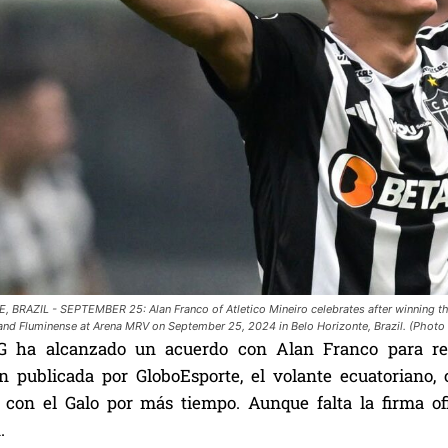
 BRAZIL - SEPTEMBER 25: Alan Franco of Atletico Mineiro celebrates after winning
 and Fluminense at Arena MRV on September 25, 2024 in Belo Horizonte, Brazil. (Photo
MG ha alcanzado un acuerdo con Alan Franco para ren
n publicada por GloboEsporte, el volante ecuatoriano, 
 con el Galo por más tiempo. Aunque falta la firma ofi
.