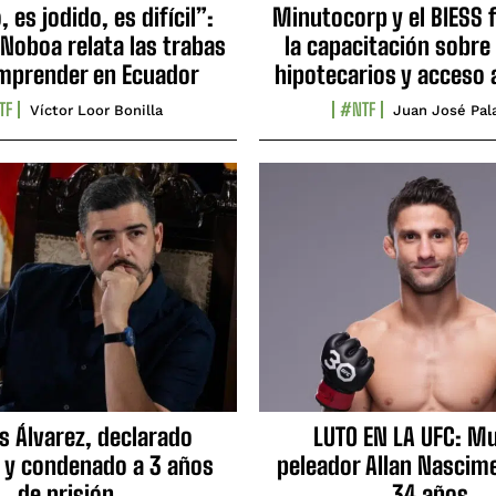
 es jodido, es difícil”:
Minutocorp y el BIESS 
 Noboa relata las trabas
la capacitación sobre
mprender en Ecuador
hipotecarios y acceso 
TF
#NTF
Víctor Loor Bonilla
Juan José Pal
s Álvarez, declarado
LUTO EN LA UFC: Mu
 y condenado a 3 años
peleador Allan Nascime
de prisión
34 años