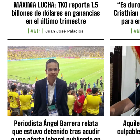
MÁXIMA LUCHA: TKO reporta 1.5
“Es duro,
billones de dólares en ganancias
Cristhian
en el último trimestre
para e
#NTF
#N
Juan José Palacios
Periodista Ángel Barrera relata
Aquile
que estuvo detenido tras acudir
culpable
a una oferta laboral publicada en