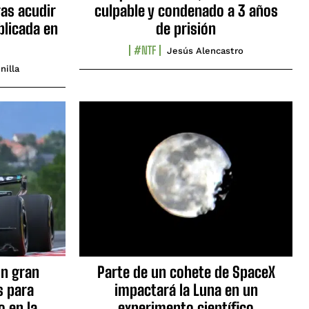
as acudir
culpable y condenado a 3 años
blicada en
de prisión
#NTF
Jesús Alencastro
nilla
n gran
Parte de un cohete de SpaceX
s para
impactará la Luna en un
o en la
experimento científico