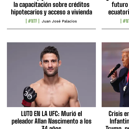
la capacitación sobre créditos
futuro
hipotecarios y acceso a vivienda
ecuator
#NTF
#N
Juan José Palacios
LUTO EN LA UFC: Murió el
Crisis e
peleador Allan Nascimento a los
Infanti
34 años
Trump, p