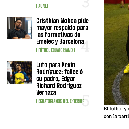
AUNLI
Cristhian Noboa pide
mayor respaldo para
las formativas de
Emelec y Barcelona
FÚTBOL ECUATORIANO
Luto para Kevin
Rodríguez: falleció
su padre, Edgar
Richard Rodríguez
Vernaza
ECUATORIANOS DEL EXTERIOR
El fútbol y
con la part