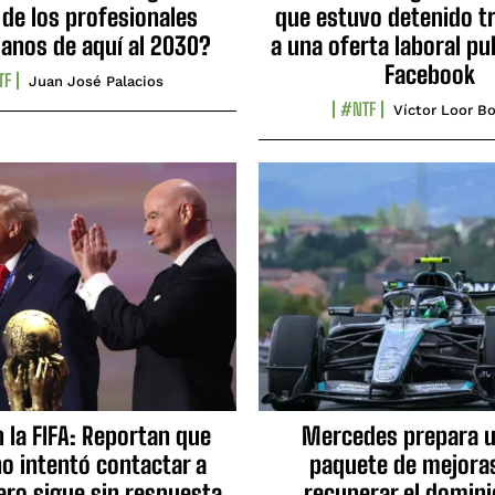
 de los profesionales
que estuvo detenido tr
ianos de aquí al 2030?
a una oferta laboral pu
Facebook
TF
Juan José Palacios
#NTF
Víctor Loor Bo
n la FIFA: Reportan que
Mercedes prepara u
no intentó contactar a
paquete de mejora
ero sigue sin respuesta
recuperar el domini