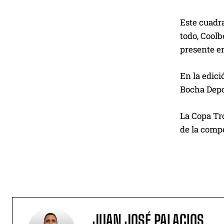
Este cuadr
todo, Coolb
presente en
En la edici
Bocha Depor
La Copa Tro
de la compe
JUAN JOSÉ PALACIOS