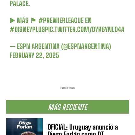
PALACE.
▶️ MÁS 🏴󠁧󠁢󠁥󠁮󠁧󠁿
#PREMIERLEAGUE
EN
#DISNEYPLUS
PIC.TWITTER.COM/DYK6YNLO4A
— ESPN ARGENTINA (@ESPNARGENTINA)
FEBRUARY 22, 2025
Publicidad
MÁS RECIENTE
OFICIAL: Uruguay anunció a
Diego Forlán como DT