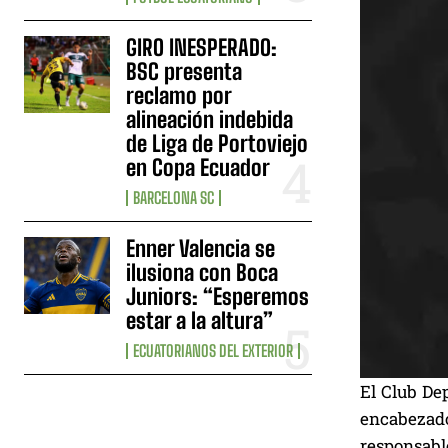
GIRO INESPERADO:
BSC presenta
reclamo por
alineación indebida
de Liga de Portoviejo
en Copa Ecuador
BARCELONA SC
Enner Valencia se
ilusiona con Boca
Juniors: “Esperemos
estar a la altura”
ECUATORIANOS DEL EXTERIOR
El Club De
encabezado
responsabl