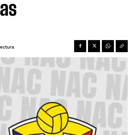
vas
lectura