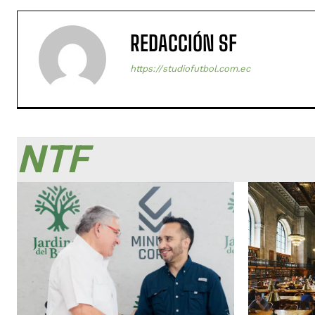
REDACCIÓN SF
https://studiofutbol.com.ec
NTF