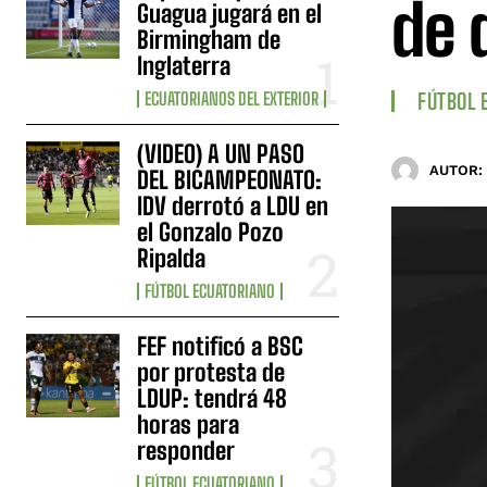
de 
Guagua jugará en el
Birmingham de
Inglaterra
ECUATORIANOS DEL EXTERIOR
FÚTBOL 
(VIDEO) A UN PASO
AUTOR:
DEL BICAMPEONATO:
IDV derrotó a LDU en
el Gonzalo Pozo
Ripalda
FÚTBOL ECUATORIANO
FEF notificó a BSC
por protesta de
LDUP: tendrá 48
horas para
responder
FÚTBOL ECUATORIANO