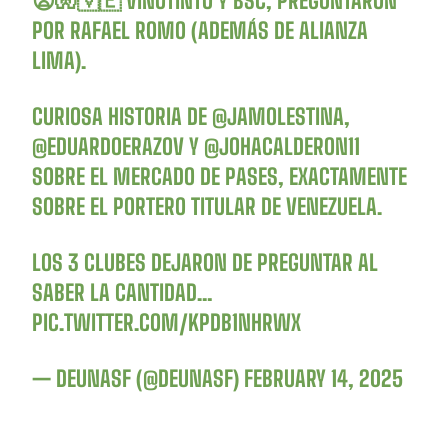
😦🧤🇻🇪 VINOTINTO Y BSC, PREGUNTARON
POR RAFAEL ROMO (ADEMÁS DE ALIANZA
LIMA).
CURIOSA HISTORIA DE
@JAMOLESTINA
,
@EDUARDOERAZOV
Y
@JOHACALDERON11
SOBRE EL MERCADO DE PASES, EXACTAMENTE
SOBRE EL PORTERO TITULAR DE VENEZUELA.
LOS 3 CLUBES DEJARON DE PREGUNTAR AL
SABER LA CANTIDAD…
PIC.TWITTER.COM/KPDB1NHRWX
— DEUNASF (@DEUNASF)
FEBRUARY 14, 2025