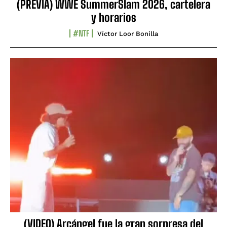
(PREVIA) WWE SummerSlam 2026, cartelera
y horarios
#NTF
Víctor Loor Bonilla
(VIDEO) Arcángel fue la gran sorpresa del