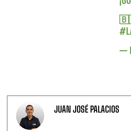
¡GO
🇧
#L
— 
JUAN JOSÉ PALACIOS