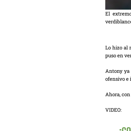
El extrem
verdiblanco
Lo hizo al 
puso en ven
Antony ya 
ofensivo e 
Ahora, con 
VIDEO: