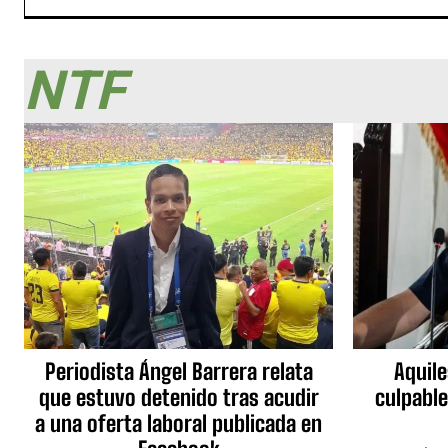
NTF
Periodista Ángel Barrera relata
Aquile
que estuvo detenido tras acudir
culpable
a una oferta laboral publicada en