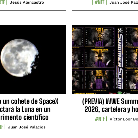
TF
#NTF
Jesús Alencastro
Juan José Pal
e un cohete de SpaceX
(PREVIA) WWE Summ
ctará la Luna en un
2026, cartelera y h
rimento científico
#NTF
Víctor Loor Bo
TF
Juan José Palacios