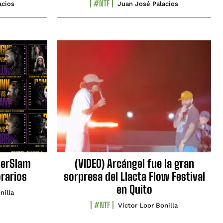
#NTF
acios
Juan José Palacios
erSlam
(VIDEO) Arcángel fue la gran
orarios
sorpresa del Llacta Flow Festival
en Quito
nilla
#NTF
Víctor Loor Bonilla