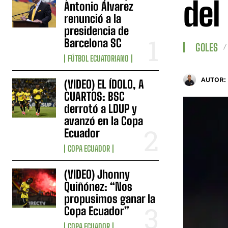
del
Antonio Álvarez
renunció a la
presidencia de
Barcelona SC
GOLES
FÚTBOL ECUATORIANO
AUTOR:
(VIDEO) EL ÍDOLO, A
CUARTOS: BSC
derrotó a LDUP y
avanzó en la Copa
Ecuador
COPA ECUADOR
(VIDEO) Jhonny
Quiñónez: “Nos
propusimos ganar la
Copa Ecuador”
COPA ECUADOR