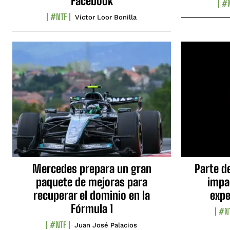
Facebook
#N
#NTF
Víctor Loor Bonilla
Mercedes prepara un gran
Parte d
paquete de mejoras para
impa
recuperar el dominio en la
expe
Fórmula 1
#N
#NTF
Juan José Palacios