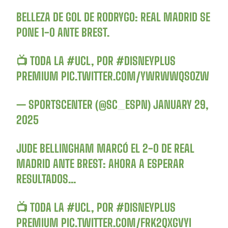
BELLEZA DE GOL DE RODRYGO: REAL MADRID SE
PONE 1-0 ANTE BREST.
📺 TODA LA
#UCL
, POR
#DISNEYPLUS
PREMIUM
PIC.TWITTER.COM/YWRWWQS0ZW
— SPORTSCENTER (@SC_ESPN)
JANUARY 29,
2025
JUDE BELLINGHAM MARCÓ EL 2-0 DE REAL
MADRID ANTE BREST: AHORA A ESPERAR
RESULTADOS…
📺 TODA LA
#UCL
, POR
#DISNEYPLUS
PREMIUM
PIC.TWITTER.COM/FRK2QXGVYI