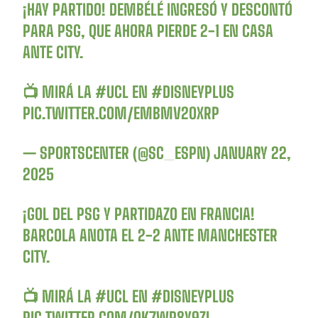
¡HAY PARTIDO! DEMBÉLÉ INGRESÓ Y DESCONTÓ
PARA PSG, QUE AHORA PIERDE 2-1 EN CASA
ANTE CITY.
📺 MIRÁ LA
#UCL
EN
#DISNEYPLUS
PIC.TWITTER.COM/EMBMV2OXRP
— SPORTSCENTER (@SC_ESPN)
JANUARY 22,
2025
¡GOL DEL PSG Y PARTIDAZO EN FRANCIA!
BARCOLA ANOTA EL 2-2 ANTE MANCHESTER
CITY.
📺 MIRÁ LA
#UCL
EN
#DISNEYPLUS
PIC.TWITTER.COM/QK7WP8Y9ZI