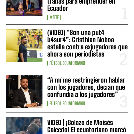
trabas para emprender en
Ecuador
#NTF
(VIDEO) “Son una put4
b4sur4”: Cristhian Noboa
estalla contra exjugadores que
ahora son periodistas
FÚTBOL ECUATORIANO
“A mí me restringieron hablar
con los jugadores, decían que
confundía a los jugadores”
FÚTBOL ECUATORIANO
VIDEO | ¡Golazo de Moisés
Caicedo! El ecuatoriano marcó