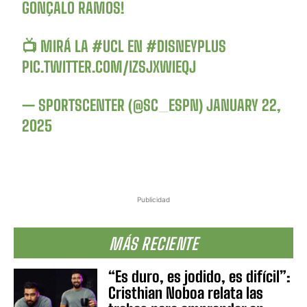
GONÇALO RAMOS!
📺 MIRÁ LA
#UCL
EN
#DISNEYPLUS
PIC.TWITTER.COM/IZSJXWIEQJ
— SPORTSCENTER (@SC_ESPN)
JANUARY 22,
2025
Publicidad
MÁS RECIENTE
“Es duro, es jodido, es difícil”:
Cristhian Noboa relata las