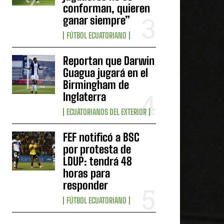
conforman, quieren
ganar siempre”
FÚTBOL ECUATORIANO
Reportan que Darwin
Guagua jugará en el
Birmingham de
Inglaterra
ECUATORIANOS DEL EXTERIOR
FEF notificó a BSC
por protesta de
LDUP: tendrá 48
horas para
responder
FÚTBOL ECUATORIANO