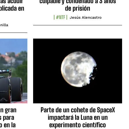
as acudir
culpable y condenado a 3 años
blicada en
de prisión
#NTF
Jesús Alencastro
nilla
n gran
Parte de un cohete de SpaceX
s para
impactará la Luna en un
o en la
experimento científico