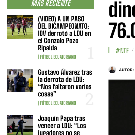
din
MÁS RECIENTE
(VIDEO) A UN PASO
76.
DEL BICAMPEONATO:
IDV derrotó a LDU en
el Gonzalo Pozo
Ripalda
#NTF
FÚTBOL ECUATORIANO
AUTOR:
Gustavo Álvarez tras
la derrota de LDU:
“Nos faltaron varias
cosas”
FÚTBOL ECUATORIANO
Joaquín Papa tras
vencer a LDU: “Los
jugadores no se