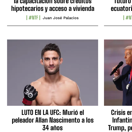
la capacitación sobre créditos
futuro
hipotecarios y acceso a vivienda
ecuator
#NTF
#N
Juan José Palacios
LUTO EN LA UFC: Murió el
Crisis e
peleador Allan Nascimento a los
Infanti
34 años
Trump, p