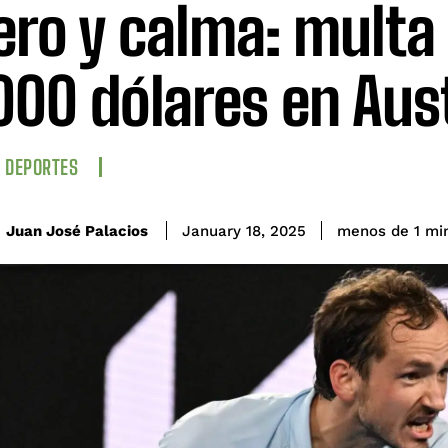
ero y calma: multa
000 dólares en Aust
DEPORTES
Juan José Palacios
menos de 1
mi
January 18, 2025