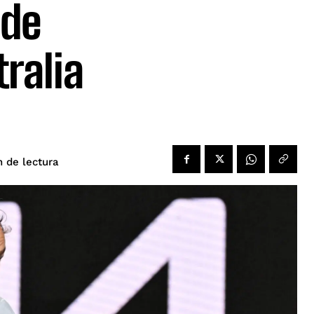
 de
ralia
de lectura
n