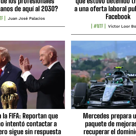
 de los profesionales
que estuvo detenido tr
ianos de aquí al 2030?
a una oferta laboral pu
Facebook
TF
Juan José Palacios
#NTF
Víctor Loor Bo
n la FIFA: Reportan que
Mercedes prepara u
no intentó contactar a
paquete de mejora
ero sigue sin respuesta
recuperar el domini