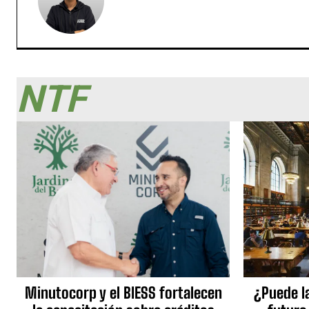
NTF
Minutocorp y el BIESS fortalecen
¿Puede l