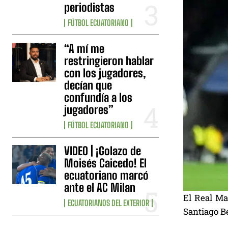
periodistas
FÚTBOL ECUATORIANO
“A mí me
restringieron hablar
con los jugadores,
decían que
confundía a los
jugadores”
FÚTBOL ECUATORIANO
VIDEO | ¡Golazo de
Moisés Caicedo! El
ecuatoriano marcó
ante el AC Milan
El Real Mad
ECUATORIANOS DEL EXTERIOR
Santiago Be