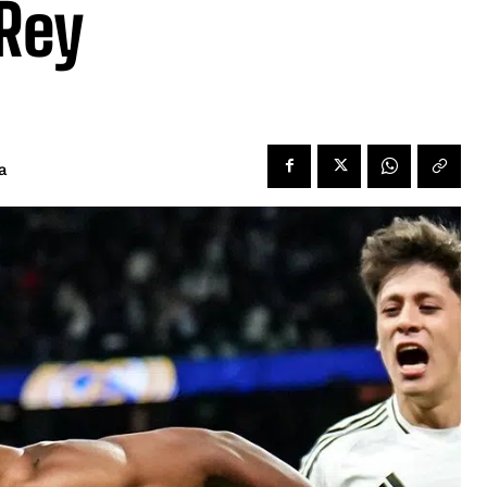
 Rey
a