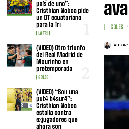
ava
país de uno”:
Cristhian Noboa pide
un DT ecuatoriano
para la Tri
GOLES
LA TRI
AUTOR:
(VIDEO) Otro triunfo
del Real Madrid de
Mourinho en
pretemporada
GOLES
(VIDEO) “Son una
put4 b4sur4”:
Cristhian Noboa
estalla contra
exjugadores que
ahora son