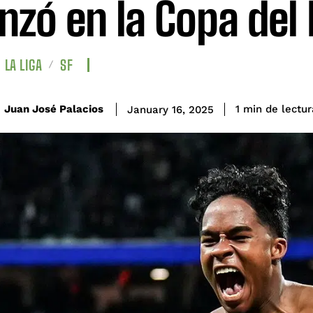
nzó en la Copa del
LA LIGA
SF
de lectur
Juan José Palacios
1
min
January 16, 2025