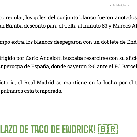
- Publicidad -
po regular, los goles del conjunto blanco fueron anotado
an Bamba descontó para el Celta al minuto 83 y Marcos Al
empo extra, los blancos despegaron con un doblete de Endr
irigido por Carlo Ancelotti buscaba resarcirse con su afic
 Supercopa de España, donde cayeron 2-5 ante el FC Barce
ictoria, el Real Madrid se mantiene en la lucha por el 
u palmarés esta temporada.
LAZO DE TACO DE ENDRICK! 🇧🇷