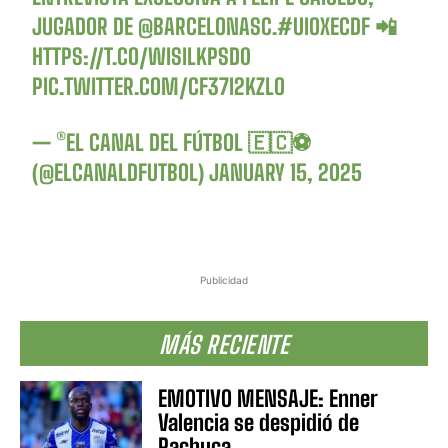
JUGADOR DE
@BARCELONASC
.
#UIOXECDF
📲
HTTPS://T.CO/WISILKPSD0
PIC.TWITTER.COM/CF37I2KZLO
— ®EL CANAL DEL FÚTBOL 🇪🇨⚽
(@ELCANALDFUTBOL)
JANUARY 15, 2025
Publicidad
MÁS RECIENTE
EMOTIVO MENSAJE: Enner
Valencia se despidió de
Pachuca