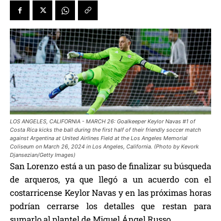
LOS ANGELES, CALIFORNIA - MARCH 26: Goalkeeper Keylor Navas #1 of
Costa Rica kicks the ball during the first half of their friendly soccer match
against Argentina at United Airlines Field at the Los Angeles Memorial
Coliseum on March 26, 2024 in Los Angeles, California. (Photo by Kevork
Djansezian/Getty Images)
San Lorenzo está a un paso de finalizar su búsqueda
de arqueros, ya que llegó a un acuerdo con el
costarricense Keylor Navas y en las próximas horas
podrían cerrarse los detalles que restan para
sumarlo al plantel de Miguel Ángel Russo.