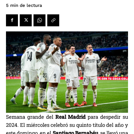
de lectura
5
min
Semana grande del
Real
Madrid
para despedir su
2024. El miércoles celebró su quinto título del año y
este domingo, en el
Santiago
Bernabéu
, se llevó una