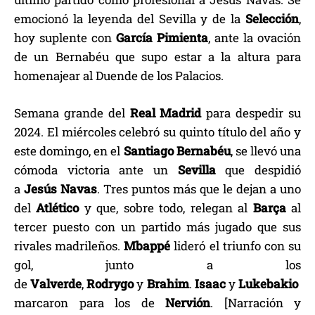
emocionó la leyenda del Sevilla y de la
Selección
,
hoy suplente con
García
Pimienta
, ante la ovación
de un Bernabéu que supo estar a la altura para
homenajear al Duende de los Palacios.
Semana grande del
Real
Madrid
para despedir su
2024. El miércoles celebró su quinto título del año y
este domingo, en el
Santiago
Bernabéu
, se llevó una
cómoda victoria ante un
Sevilla
que despidió
a
Jesús
Navas
. Tres puntos más que le dejan a uno
del
Atlético
y que, sobre todo, relegan al
Barça
al
tercer puesto con un partido más jugado que sus
rivales madrileños.
Mbappé
lideró el triunfo con su
gol, junto a los
de
Valverde
,
Rodrygo
y
Brahim
.
Isaac
y
Lukebakio
marcaron para los de
Nervión
. [Narración y