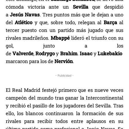
cómoda victoria ante un
Sevilla
que despidió
a
Jesús
Navas
. Tres puntos más que le dejan a uno
del
Atlético
y que, sobre todo, relegan al
Barça
al
tercer puesto con un partido más jugado que sus
rivales madrileños.
Mbappé
lideró el triunfo con su
gol, junto a los
de
Valverde
,
Rodrygo
y
Brahim
.
Isaac
y
Lukebakio
marcaron para los de
Nervión
.
- Publicidad -
El Real Madrid festejó primero que es nueve veces
campeón del mundo tras ganar la Intercontinental
y recibió el pasillo de los jugadores del Sevilla. Tras
ello, los blancos continuaron la formación de sus
rivales para recibir todos entre aplausos en su
último partido como profesional a Jesús Navas. Se