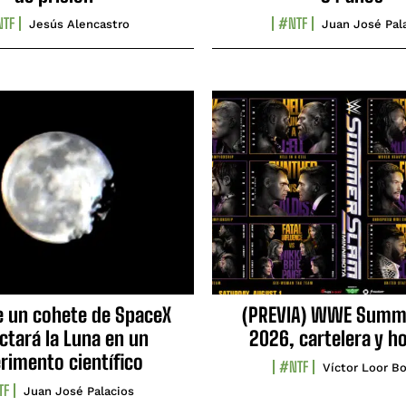
TF
#NTF
Jesús Alencastro
Juan José Pal
e un cohete de SpaceX
(PREVIA) WWE Summ
ctará la Luna en un
2026, cartelera y h
rimento científico
#NTF
Víctor Loor Bo
TF
Juan José Palacios