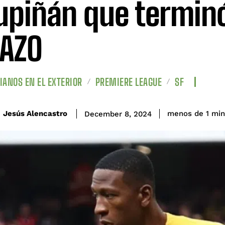
upiñán que termin
AZO
IANOS EN EL EXTERIOR
PREMIERE LEAGUE
SF
Jesús Alencastro
menos de 1
min
December 8, 2024