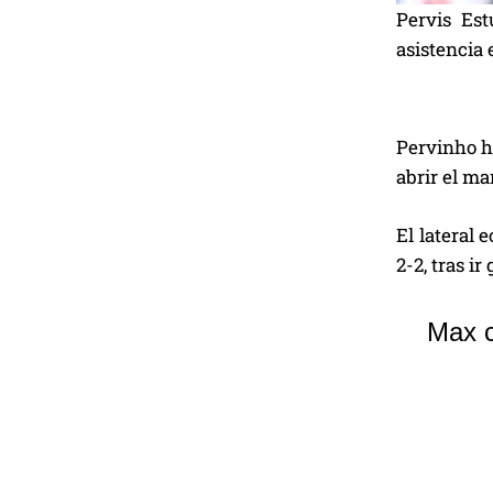
Pervis Es
asistencia e
Pervinho h
abrir el m
El lateral
2-2, tras i