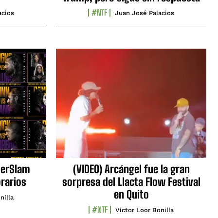
#NTF
acios
Juan José Palacios
erSlam
(VIDEO) Arcángel fue la gran
orarios
sorpresa del Llacta Flow Festival
en Quito
nilla
#NTF
Víctor Loor Bonilla