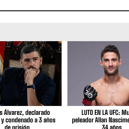
s Álvarez, declarado
LUTO EN LA UFC: Mu
 y condenado a 3 años
peleador Allan Nascime
de prisión
34 años