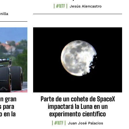
#NTF
Jesús Alencastro
nilla
n gran
Parte de un cohete de SpaceX
s para
impactará la Luna en un
o en la
experimento científico
#NTF
Juan José Palacios