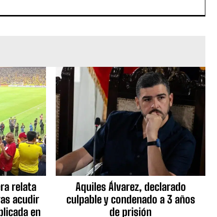
ra relata
Aquiles Álvarez, declarado
as acudir
culpable y condenado a 3 años
blicada en
de prisión