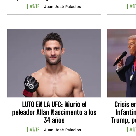
#NTF
#N
Juan José Palacios
LUTO EN LA UFC: Murió el
Crisis e
peleador Allan Nascimento a los
Infanti
34 años
Trump, p
#NTF
#N
Juan José Palacios