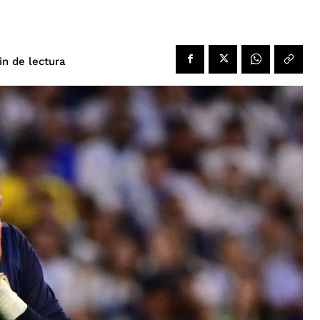
de lectura
in