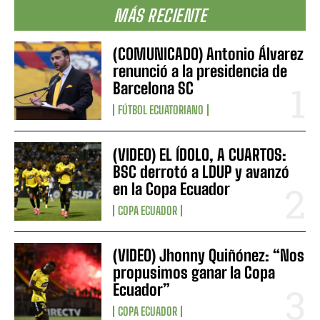
MÁS RECIENTE
(COMUNICADO) Antonio Álvarez
renunció a la presidencia de
Barcelona SC
FÚTBOL ECUATORIANO
(VIDEO) EL ÍDOLO, A CUARTOS:
BSC derrotó a LDUP y avanzó
en la Copa Ecuador
COPA ECUADOR
(VIDEO) Jhonny Quiñónez: “Nos
propusimos ganar la Copa
Ecuador”
COPA ECUADOR