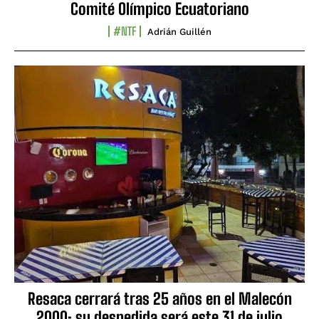
Comité Olímpico Ecuatoriano
#NTF
Adrián Guillén
Resaca cerrará tras 25 años en el Malecón
2000: su despedida será este 31 de julio