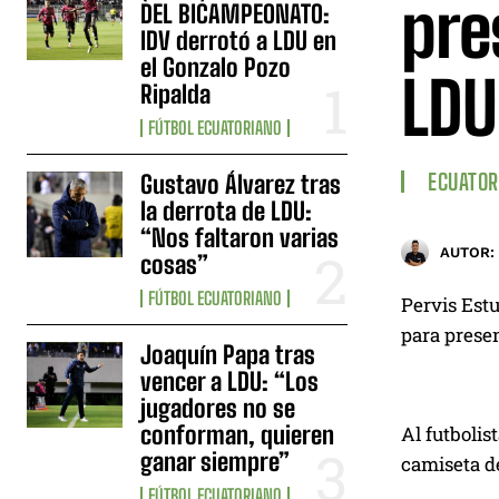
pre
DEL BICAMPEONATO:
IDV derrotó a LDU en
el Gonzalo Pozo
LDU
Ripalda
FÚTBOL ECUATORIANO
ECUATOR
Gustavo Álvarez tras
la derrota de LDU:
“Nos faltaron varias
AUTOR:
cosas”
FÚTBOL ECUATORIANO
Pervis Est
para presen
Joaquín Papa tras
vencer a LDU: “Los
jugadores no se
conforman, quieren
Al futbolis
ganar siempre”
camiseta de
FÚTBOL ECUATORIANO