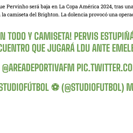
ue Pervinho será baja en La Copa América 2024, tras una
la camiseta del Brighton. La dolencia provocó una operaci
N TODO Y CAMISETA! PERVIS ESTUPIÑ
CUENTRO QUE JUGARÁ LDU ANTE EMELE
:
@AREADEPORTIVAFM
PIC.TWITTER.
STUDIOFÚTBOL ⚽ (@STUDIOFUTBOL)
M