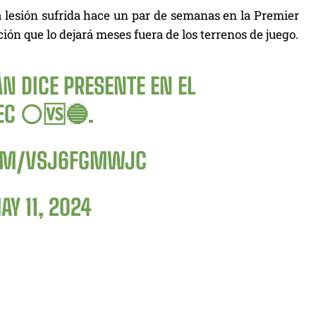
 lesión sufrida hace un par de semanas en la Premier
ón que lo dejará meses fuera de los terrenos de juego.
ÁN DICE PRESENTE EN EL
C ⚪️🆚️🔵.
COM/VSJ6FGMWJC
AY 11, 2024