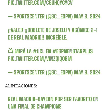
PIC.TWITTER.COM/C5UHQYGYGV
— SPORTSCENTER (@SC_ESPN)
MAY 8, 2024
¡¡VALE!! ¡¡DOBLETE DE JOSELU Y AGÓNICO 2-1
DE REAL MADRID!! INCREÍBLE.
📺 MIRÁ LA
#UCL
EN
#ESPNENSTARPLUS
PIC.TWITTER.COM/VINZQIQOBM
— SPORTSCENTER (@SC_ESPN)
MAY 8, 2024
ALINEACIONES:
REAL MADRID-BAYERN POR SER FAVORITO EN
UNA FINAL DE CHAMPIONS