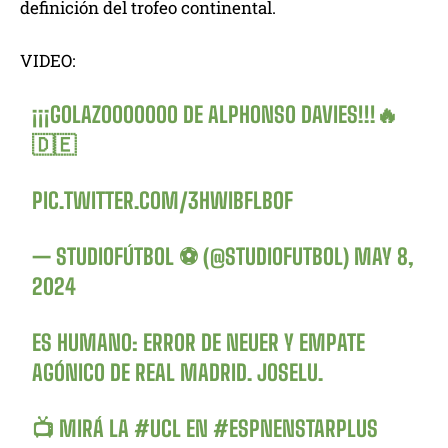
definición del trofeo continental.
VIDEO:
¡¡¡GOLAZOOOOOOO DE ALPHONSO DAVIES!!!🔥
🇩🇪
PIC.TWITTER.COM/3HWIBFLBOF
— STUDIOFÚTBOL ⚽ (@STUDIOFUTBOL)
MAY 8,
2024
ES HUMANO: ERROR DE NEUER Y EMPATE
AGÓNICO DE REAL MADRID. JOSELU.
📺 MIRÁ LA
#UCL
EN
#ESPNENSTARPLUS