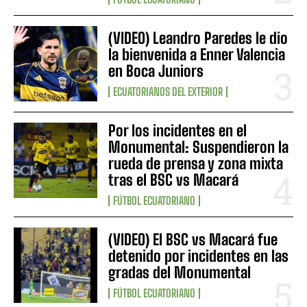
(VIDEO) Leandro Paredes le dio
la bienvenida a Enner Valencia
en Boca Juniors
ECUATORIANOS DEL EXTERIOR
Por los incidentes en el
Monumental: Suspendieron la
rueda de prensa y zona mixta
tras el BSC vs Macará
FÚTBOL ECUATORIANO
(VIDEO) El BSC vs Macará fue
detenido por incidentes en las
gradas del Monumental
FÚTBOL ECUATORIANO