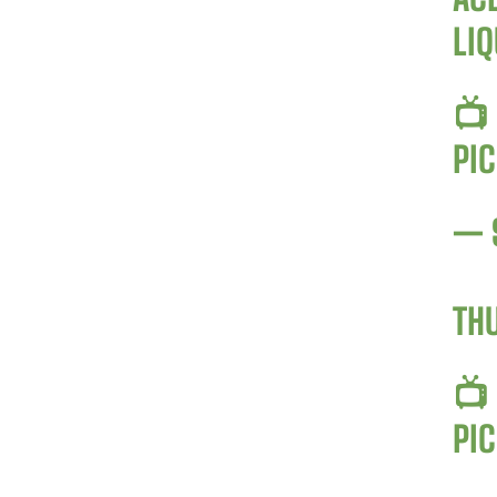
LIQ
📺
PI
— 
TH
📺
PI