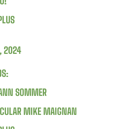
O!
PLUS
, 2024
OS:
 YANN SOMMER
TACULAR MIKE MAIGNAN