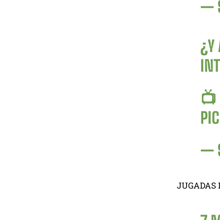
— 
¿Y 
INT
📺
PI
— 
JUGADAS 