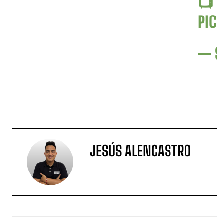
📺
PI
— 
JESÚS ALENCASTRO