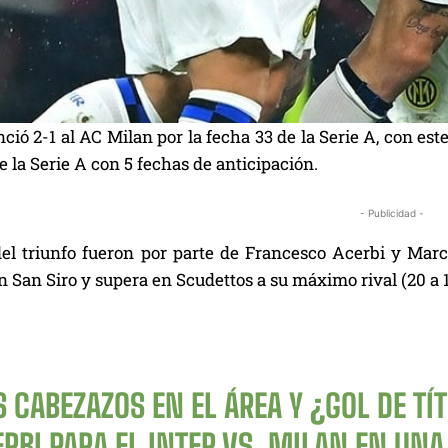
nció 2-1 al AC Milan por la fecha 33 de la Serie A, con es
la Serie A con 5 fechas de anticipación.
- Publicidad -
del triunfo fueron por parte de Francesco Acerbi y Mar
 San Siro y supera en Scudettos a su máximo rival (20 a 19
S CABEZAZOS EN EL ÁREA Y ¿GOL DE T
RBI PARA EL INTER VS. MILAN EN UN