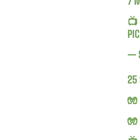
7 M
📺
PI
— 
25
🧤
🧤