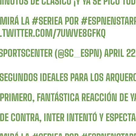
INUTOS DE CLÁSICO ¡Y YA SE PICÓ TOD
 MIRÁ LA
#SERIEA
POR
#ESPNENSTAR
C.TWITTER.COM/7UWVE8GFKQ
SPORTSCENTER (@SC_ESPN)
APRIL 22
 SEGUNDOS IDEALES PARA LOS ARQUER
 PRIMERO, FANTÁSTICA REACCIÓN DE
 DE CONTRA, INTER INTENTÓ Y ESPEC