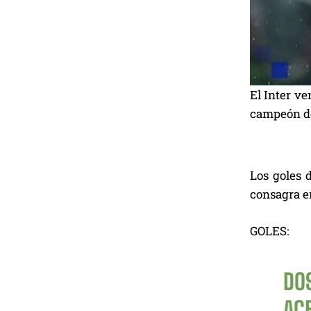
El Inter ve
campeón de 
Los goles 
consagra en
GOLES:
DO
ACE