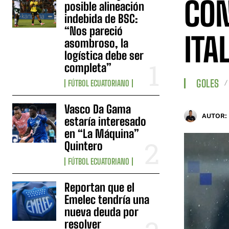
CO
posible alineación
indebida de BSC:
“Nos pareció
ITAL
asombroso, la
logística debe ser
completa”
GOLES
FÚTBOL ECUATORIANO
Vasco Da Gama
AUTOR:
estaría interesado
en “La Máquina”
Quintero
FÚTBOL ECUATORIANO
Reportan que el
Emelec tendría una
nueva deuda por
resolver