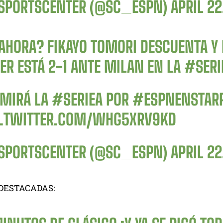
SPORTSCENTER (@SC_ESPN)
APRIL 22
AHORA? FIKAYO TOMORI DESCUENTA Y 
ER ESTÁ 2-1 ANTE MILAN EN LA
#SERI
 MIRÁ LA
#SERIEA
POR
#ESPNENSTAR
C.TWITTER.COM/WHG5XRV9KD
SPORTSCENTER (@SC_ESPN)
APRIL 22
DESTACADAS: