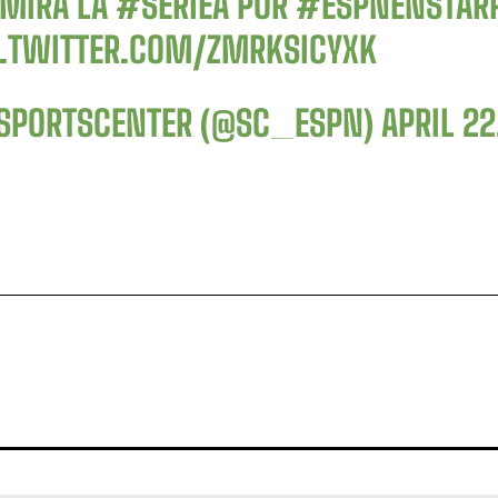
 MIRÁ LA
#SERIEA
POR
#ESPNENSTAR
C.TWITTER.COM/ZMRKSICYXK
SPORTSCENTER (@SC_ESPN)
APRIL 22