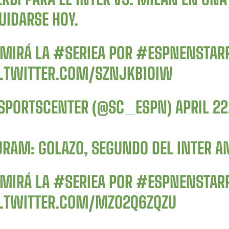
UIDARSE HOY.
 MIRÁ LA
#SERIEA
POR
#ESPNENSTAR
C.TWITTER.COM/SZNJKB1OIW
SPORTSCENTER (@SC_ESPN)
APRIL 22
URAM: GOLAZO, SEGUNDO DEL INTER 
 MIRÁ LA
#SERIEA
POR
#ESPNENSTAR
C.TWITTER.COM/MZO2Q6ZQZU