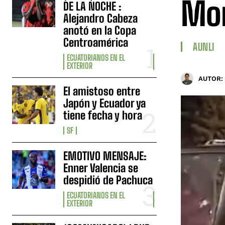
Mo
DE LA NOCHE :
Alejandro Cabeza
anotó en la Copa
Centroamérica
AUNLI
ECUATORIANOS EN EL
EXTERIOR
AUTOR:
El amistoso entre
Japón y Ecuador ya
tiene fecha y hora
SF
EMOTIVO MENSAJE:
Enner Valencia se
despidió de Pachuca
ECUATORIANOS EN EL
EXTERIOR