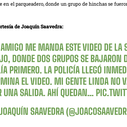
e en el parqueadero, donde un grupo de hinchas se fueron 
ortesía de Joaquín Saavedra:
AMIGO ME MANDA ESTE VIDEO DE LA S
EJO, DONDE DOS GRUPOS SE BAJARON D
LÍA PRIMERO. LA POLICÍA LLEGÓ INME
MINA EL VIDEO. MI GENTE LINDA NO V
R UNA SALIDA. AHÍ QUEDAN…
PIC.TWI
JOAQUÍN SAAVEDRA (@JOACOSAAVED