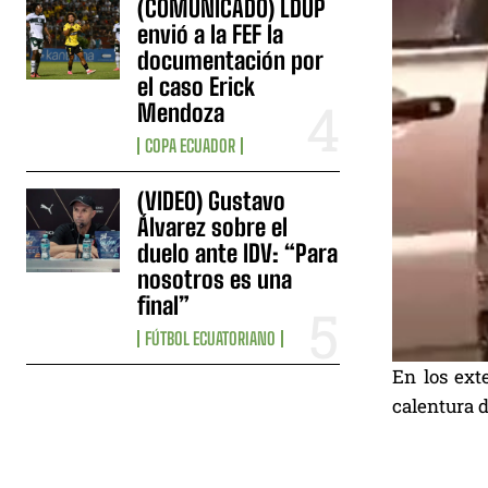
(COMUNICADO) LDUP
envió a la FEF la
documentación por
el caso Erick
Mendoza
COPA ECUADOR
(VIDEO) Gustavo
Álvarez sobre el
duelo ante IDV: “Para
nosotros es una
final”
FÚTBOL ECUATORIANO
En los ext
calentura d