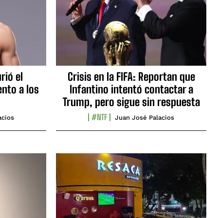
rió el
Crisis en la FIFA: Reportan que
nto a los
Infantino intentó contactar a
Trump, pero sigue sin respuesta
#NTF
acios
Juan José Palacios