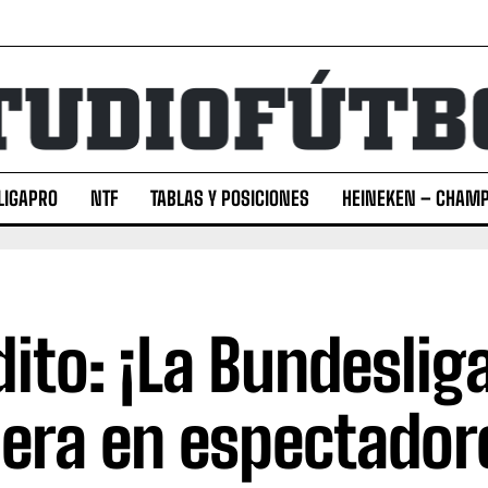
LIGAPRO
NTF
TABLAS Y POSICIONES
HEINEKEN – CHAMP
dito: ¡La Bundeslig
era en espectadore