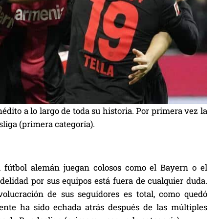
dito a lo largo de toda su historia. Por primera vez la
liga (primera categoría).
 fútbol alemán juegan colosos como el Bayern o el
delidad por sus equipos está fuera de cualquier duda.
olucración de sus seguidores es total, como quedó
ente ha sido echada atrás después de las múltiples