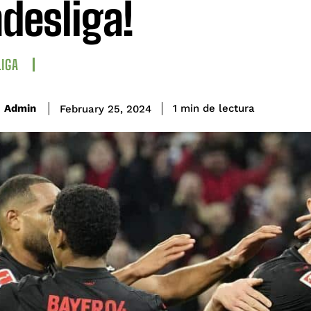
desliga!
IGA
de lectura
Admin
1
min
February 25, 2024