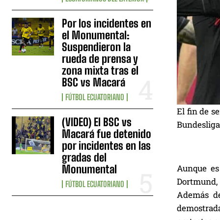
Por los incidentes en
el Monumental:
Suspendieron la
rueda de prensa y
zona mixta tras el
BSC vs Macará
FÚTBOL ECUATORIANO
El fin de s
(VIDEO) El BSC vs
Bundesliga 
Macará fue detenido
por incidentes en las
gradas del
Aunque es 
Monumental
Dortmund, e
FÚTBOL ECUATORIANO
Además de
demostrada