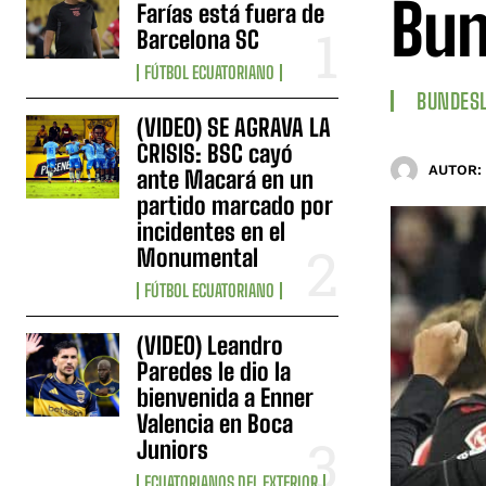
Bun
Farías está fuera de
Barcelona SC
FÚTBOL ECUATORIANO
BUNDESL
(VIDEO) SE AGRAVA LA
CRISIS: BSC cayó
AUTOR:
ante Macará en un
partido marcado por
incidentes en el
Monumental
FÚTBOL ECUATORIANO
(VIDEO) Leandro
Paredes le dio la
bienvenida a Enner
Valencia en Boca
Juniors
ECUATORIANOS DEL EXTERIOR