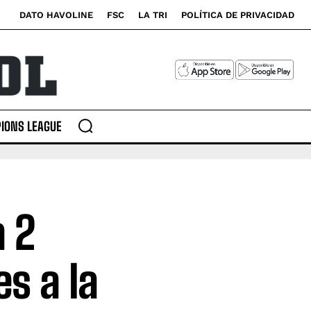
DATO HAVOLINE
FSC
LA TRI
POLÍTICA DE PRIVACIDAD
IONS LEAGUE
a 2
s a la