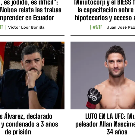
 es jodido, es difícil”:
Minutocorp y el BIESS 
 Noboa relata las trabas
la capacitación sobre
mprender en Ecuador
hipotecarios y acceso 
TF
#NTF
Víctor Loor Bonilla
Juan José Pal
s Álvarez, declarado
LUTO EN LA UFC: Mu
 y condenado a 3 años
peleador Allan Nascime
de prisión
34 años