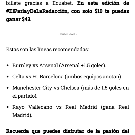
billete gracias a Ecuabet.
En esta edición de
#ElParlayDeLaRedacción, con solo $10 te puedes
ganar $43.
- Publicidad -
Estas son las líneas recomendadas:
Burnley vs Arsenal (Arsenal +1.5 goles).
Celta vs FC Barcelona (ambos equipos anotan).
Manchester City vs Chelsea (más de 1.5 goles en
el partido).
Rayo Vallecano vs Real Madrid (gana Real
Madrid).
Recuerda que puedes disfrutar de la pasión del