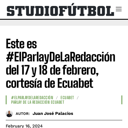
Este es
#ElParlayDeLaRedacción
del 17 y 18 de febrero,
cortesía de Ecuabet
#ELPARLAYDELAREDACCIÓN
ECUABET
PARLAY DE LA REDACCIÓN ECUABET
Juan José Palacios
AUTOR:
February 16, 2024