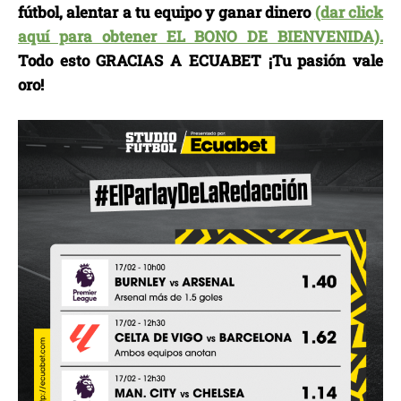
fútbol, alentar a tu equipo y ganar dinero
(dar click
aquí para obtener EL BONO DE BIENVENIDA).
Todo esto GRACIAS A ECUABET ¡Tu pasión vale
oro!