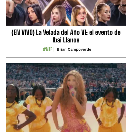
(EN VIVO) La Velada del Año VI: el evento de
Ibai Llanos
#NTF
Brian Campoverde