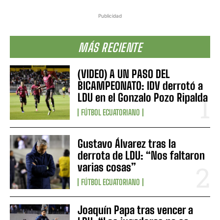
Publicidad
MÁS RECIENTE
(VIDEO) A UN PASO DEL
BICAMPEONATO: IDV derrotó a
LDU en el Gonzalo Pozo Ripalda
FÚTBOL ECUATORIANO
Gustavo Álvarez tras la
derrota de LDU: “Nos faltaron
varias cosas”
FÚTBOL ECUATORIANO
Joaquín Papa tras vencer a