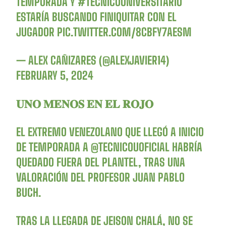
TEMPORADA Y
#TÉCNICOUNIVERSITARIO
ESTARÍA BUSCANDO FINIQUITAR CON EL
JUGADOR
PIC.TWITTER.COM/8CBFY7AESM
— ALEX CAÑIZARES (@ALEXJAVIER14)
FEBRUARY 5, 2024
𝐔𝐍𝐎 𝐌𝐄𝐍𝐎𝐒 𝐄𝐍 𝐄𝐋 𝐑𝐎𝐉𝐎
EL EXTREMO VENEZOLANO QUE LLEGÓ A INICIO
DE TEMPORADA A
@TECNICOUOFICIAL
HABRÍA
QUEDADO FUERA DEL PLANTEL, TRAS UNA
VALORACIÓN DEL PROFESOR JUAN PABLO
BUCH.
TRAS LA LLEGADA DE JEISON CHALÁ, NO SE