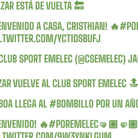
ZAR ESTÁ DE VUELTA 🔙
ENVENIDO A CASA, CRISTHIAN! 🔥
#PO
C.TWITTER.COM/YCT1DSBUFJ
CLUB SPORT EMELEC (@CSEMELEC)
JA
ZAR VUELVE AL CLUB SPORT EMELEC 
BOA LLEGA AL
#BOMBILLO
POR UN AÑO
ENVENIDO! 🔥
#POREMELEC
🤜🏽🤛🏽
C.TWITTER.COM/9W3YNKLGUM