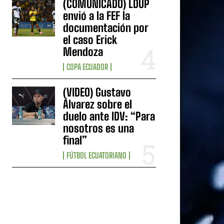
(COMUNICADO) LDUP
envió a la FEF la
documentación por
el caso Erick
Mendoza
COPA ECUADOR
(VIDEO) Gustavo
Álvarez sobre el
duelo ante IDV: “Para
nosotros es una
final”
FÚTBOL ECUATORIANO