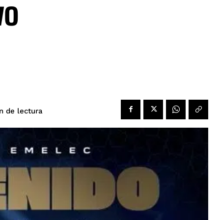
vo
de lectura
n