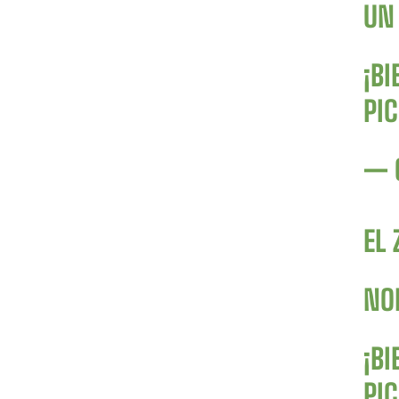
UN 
¡BI
PI
— 
EL 
NO
¡BI
PI