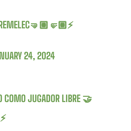
REMELEC
🤜🏽🤛🏽⚡
NUARY 24, 2024

 COMO JUGADOR LIBRE 🤝
⚡️