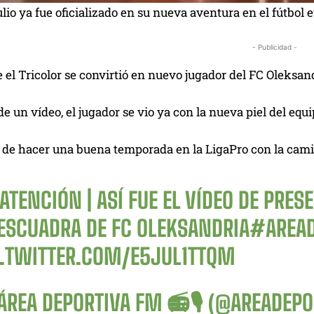
io ya fue oficializado en su nueva aventura en el fútbol 
- Publicidad -
e el Tricolor se convirtió en nuevo jugador del FC Oleksan
e un vídeo, el jugador se vio ya con la nueva piel del equi
e de hacer una buena temporada en la LigaPro con la cami
ATENCIÓN | ASÍ FUE EL VÍDEO DE PRE
 ESCUADRA DE FC OLEKSANDRIA
#AREAD
C.TWITTER.COM/E5JUL1TTQM
ÁREA DEPORTIVA FM 📻🎙 (@AREADEP