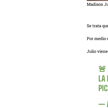
Madison Jul
Se trata qu
Por medio d
Julio vien
🚨 
LA
PI
— 