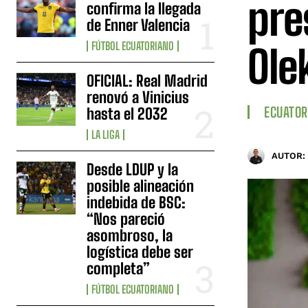
pre
confirma la llegada
de Enner Valencia
FÚTBOL ECUATORIANO
Ole
OFICIAL: Real Madrid
renovó a Vinicius
ECUATOR
hasta el 2032
LA LIGA
AUTOR:
Desde LDUP y la
posible alineación
indebida de BSC:
“Nos pareció
asombroso, la
logística debe ser
completa”
FÚTBOL ECUATORIANO