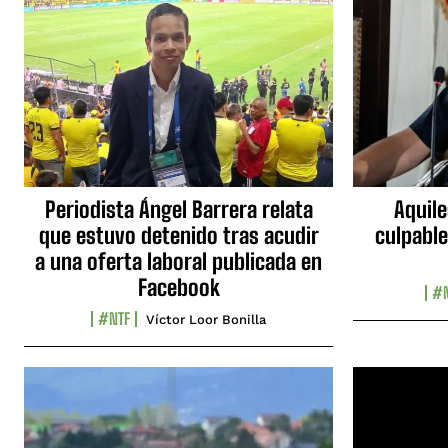
Periodista Ángel Barrera relata
Aquile
que estuvo detenido tras acudir
culpable
a una oferta laboral publicada en
Facebook
#N
#NTF
Víctor Loor Bonilla