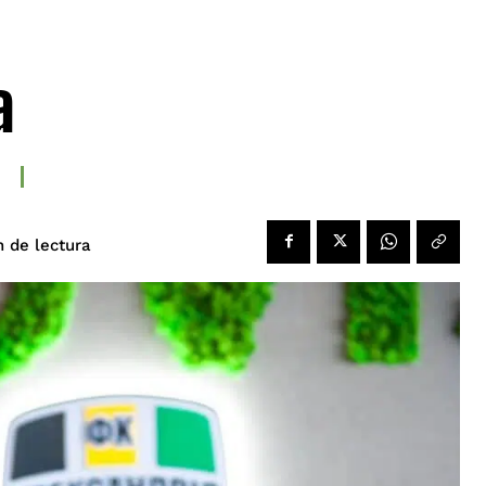
a
de lectura
n