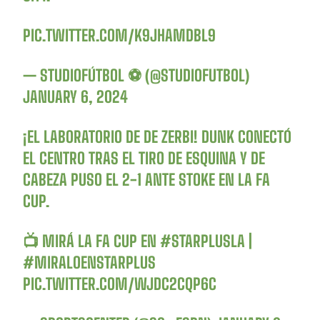
PIC.TWITTER.COM/K9JHAMDBL9
— STUDIOFÚTBOL ⚽ (@STUDIOFUTBOL)
JANUARY 6, 2024
¡EL LABORATORIO DE DE ZERBI! DUNK CONECTÓ
EL CENTRO TRAS EL TIRO DE ESQUINA Y DE
CABEZA PUSO EL 2-1 ANTE STOKE EN LA FA
CUP.
📺 MIRÁ LA FA CUP EN
#STARPLUSLA
|
#MIRALOENSTARPLUS
PIC.TWITTER.COM/WJDC2CQP6C