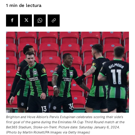
de lectura
1
min
Brighton and Hove Albion's Pervis Estupinan celebrates scoring their side's
first goal of the game during the Emirates FA Cup Third Round match at the
Bet365 Stadium, Stoke-on-Trent. Picture date: Saturday January 6, 2024.
(Photo by Martin Rickett/PA Images via Getty Images)