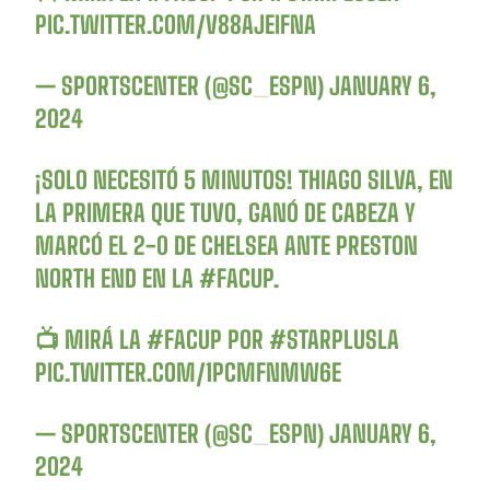
PIC.TWITTER.COM/V88AJEIFNA
— SPORTSCENTER (@SC_ESPN)
JANUARY 6,
2024
¡SOLO NECESITÓ 5 MINUTOS! THIAGO SILVA, EN
LA PRIMERA QUE TUVO, GANÓ DE CABEZA Y
MARCÓ EL 2-0 DE CHELSEA ANTE PRESTON
NORTH END EN LA
#FACUP
.
📺 MIRÁ LA
#FACUP
POR
#STARPLUSLA
PIC.TWITTER.COM/1PCMFNMW6E
— SPORTSCENTER (@SC_ESPN)
JANUARY 6,
2024