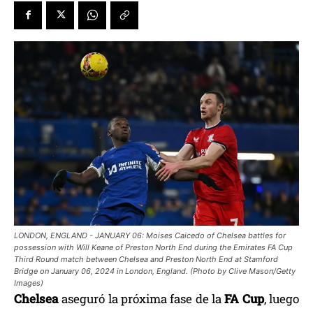
LONDON, ENGLAND - JANUARY 06: Moises Caicedo of Chelsea battles for
possession with Will Keane of Preston North End during the Emirates FA Cup
Third Round match between Chelsea and Preston North End at Stamford
Bridge on January 06, 2024 in London, England. (Photo by Clive Mason/Getty
Images)
Chelsea
aseguró la próxima fase de la
FA Cup
, luego