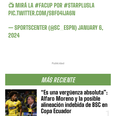
📺 MIRÁ LA
#FACUP
POR
#STARPLUSLA
PIC.TWITTER.COM/SBFO4IJA6N
— SPORTSCENTER (@SC_ESPN)
JANUARY 6,
2024
Publicidad
MÁS RECIENTE
“Es una vergüenza absoluta”:
Alfaro Moreno y la posible
alineación indebida de BSC en
Copa Ecuador