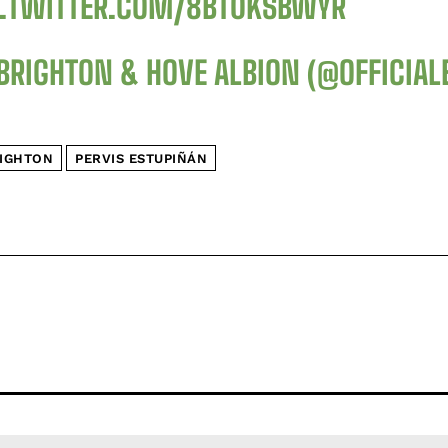
C.TWITTER.COM/8BT0KSBWYR
BRIGHTON & HOVE ALBION (@OFFICIA
IGHTON
PERVIS ESTUPIÑÁN