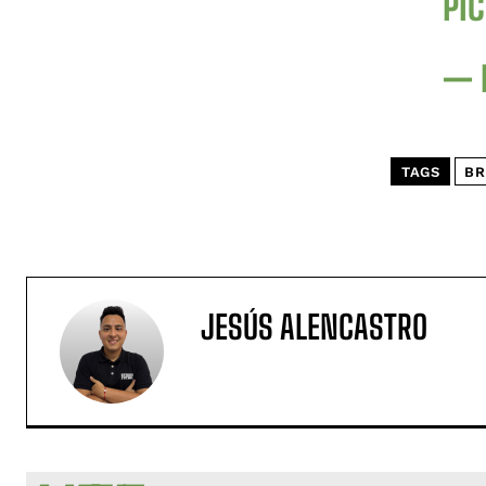
PI
— 
TAGS
BR
JESÚS ALENCASTRO