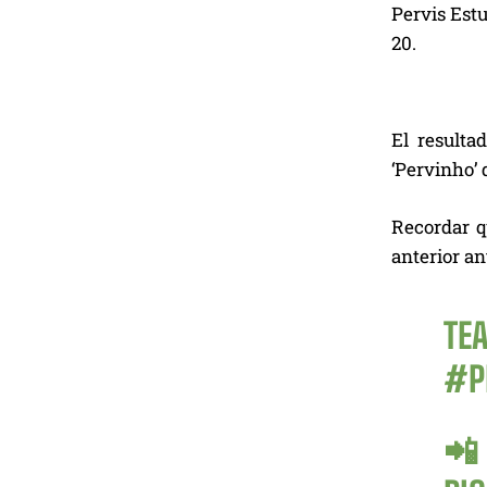
Pervis Estu
20.
El resulta
‘Pervinho’ 
Recordar qu
anterior a
TE
#P
📲