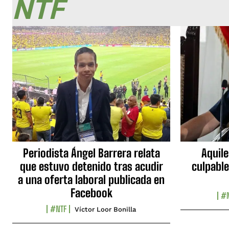
NTF
Periodista Ángel Barrera relata
Aquile
que estuvo detenido tras acudir
culpable
a una oferta laboral publicada en
Facebook
#N
#NTF
Víctor Loor Bonilla