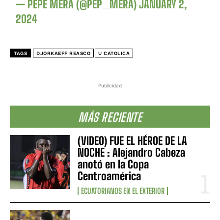
— PEPE MERA (@PEP_MERA)
JANUARY 2,
2024
TAGS
DJORKAEFF REASCO
U CATOLICA
Publicidad
MÁS RECIENTE
(VIDEO) FUE EL HÉROE DE LA
NOCHE : Alejandro Cabeza
anotó en la Copa
Centroamérica
ECUATORIANOS EN EL EXTERIOR